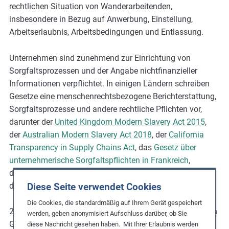
rechtlichen Situation von Wanderarbeitenden,
insbesondere in Bezug auf Anwerbung, Einstellung,
Arbeitserlaubnis, Arbeitsbedingungen und Entlassung.
Unternehmen sind zunehmend zur Einrichtung von
Sorgfaltsprozessen und der Angabe nichtfinanzieller
Informationen verpflichtet. In einigen Ländern schreiben
Gesetze eine menschenrechtsbezogene Berichterstattung,
Sorgfaltsprozesse und andere rechtliche Pflichten vor,
darunter der
United Kingdom Modern Slavery Act 2015
,
der
Australian Modern Slavery Act 2018
, der
California
Transparency in Supply Chains Act
, das
Gesetz über
unternehmerische Sorgfaltspflichten in Frankreich
,
das
Norwegische Transparenzgesetz (2022)
und
Diese Seite verwendet Cookies
das
deutsche Lieferkettensorgfaltspflichtengesetz
.
Die Cookies, die standardmäßig auf Ihrem Gerät gespeichert
2021 wurde im niederländischen Parlament außerdem ein
werden, geben anonymisiert Aufschluss darüber, ob Sie
Gesetzesentwurf über verantwortungsvolle und
diese Nachricht gesehen haben. Mit Ihrer Erlaubnis werden