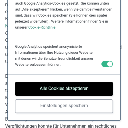
auch Google Analytics-Cookies gesetzt. Sie können unten
nachhaltige internationale Unternehmensführung
auf „Alle akzeptieren“ klicken, wenn Sie damit einverstanden
eingebracht. Darüber hinaus hat die Europäische
sind, dass wir Cookies speichern (Sie können dies später
Kommission 2021 eine
Richtlinie zu
jederzeit widerrufen). Weitere Informationen finden Sie in
Nachhaltigkeitspflichten von Unternehmen
(
engl.:
unserer
Cookie-Richtlinie
.
Corporate Sustainability Due Diligence Directive
–
CSDDD) angekündigt, die voraussichtlich zwischen 2025
Google Analytics speichert anonymisierte
und 2027 in Kraft treten wird und menschenrechtliche und
Informationen über Ihre Nutzung dieser Website,
umweltbezogene Sorgfaltsprozesse für große
mit denen wir die Benutzerfreundlichkeit unserer
Unternehmen vorschreibt.
Website verbessern können.
Einige dieser Gesetze verlangen von Unternehmen, dass
sie Sorgfaltsprozesse zur Ermittlung potenzieller und
Alle Cookies akzeptieren
tatsächlicher nachteiliger Auswirkungen auf die
Menschenrechte, einschließlich Missbrauch von
Wanderarbeitenden, einrichten, die negativen
Einstellungen speichern
Auswirkungen adressieren und öffentlich über ihre
Bemühungen berichten. Die Nichteinhaltung dieser
Verpflichtungen könnte für Unternehmen ein rechtliches