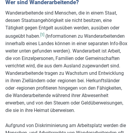
Wer sind Wanderarbeitende?
m
Wanderarbeitende sind Menschen, die in einem Staat,
o
dessen Staatsangehörigkeit sie nicht besitzen, eine
r
Tätigkeit gegen Entgelt ausüben werden, ausüben oder
e
[1]
ausgeübt haben.
(Informationen zu Wanderarbeitenden
innerhalb eines Landes können in einer separaten Info-Box
weiter unten gefunden werden). Wanderarbeit ist Arbeit,
die von Einzelpersonen, Familien oder Gemeinschaften
verrichtet wird, die aus dem Ausland zugewandert sind.
Wanderarbeitende tragen zu Wachstum und Entwicklung
in ihren Zielländern oder -regionen bei. Herkunftsländer
oder -regionen profitieren hingegen von den Fähigkeiten,
die Wanderarbeitende während ihrer Abwesenheit
erwerben, und von den Steuern oder Geldüberweisungen,
die sie in ihre Heimat überweisen.
Aufgrund von Diskriminierung am Arbeitsplatz werden die
Menschen- und Arbeitsrechte von Wanderarbeitenden oft