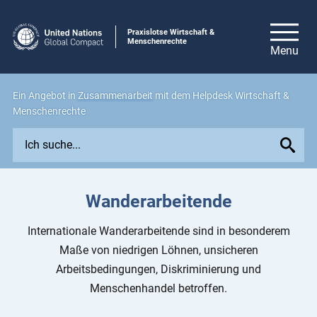
Praxislotse Wirtschaft &
Menschenrechte
Ein Angebot in
Zusammenarbeit
mit dem Helpdesk Wirtschaft &
Menschenrechte
E
x
p
l
Wanderarbeitende
o
r
Internationale Wanderarbeitende sind in besonderem
e
Maße von niedrigen Löhnen, unsicheren
i
Arbeitsbedingungen, Diskriminierung und
s
Menschenhandel betroffen.
s
u