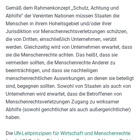
e
Gemäß dem Rahmenkonzept „Schutz, Achtung und
s
Abhilfe“ der Vereinten Nationen müssen Staaten die
,
Menschen in ihrem Hoheitsgebiet und/oder ihrer
c
Jurisdiktion vor Menschenrechtsverletzungen schützen,
a
die von Dritten, einschließlich Unternehmen, verübt
s
werden. Gleichzeitig wird von Unternehmen erwartet, dass
e
sie die Menschenrechte achten. Das heißt, dass sie
s
vermeiden sollten, die Menschenrechte Anderer zu
t
beeinträchtigen, und dass sie nachteiligen
u
menschenrechtlichen Auswirkungen, an denen sie beteiligt
d
sind, begegnen sollten. Sowohl von Staaten als auch von
i
Unternehmen wird erwartet, dass die Betroffenen von
e
Menschenrechtsverletzungen Zugang zu wirksamer
s
Abhilfe (sowohl gerichtlicher als auch außergerichtlicher)
,
haben.
a
n
Die
UN-Leitprinzipien für Wirtschaft und Menschenrechte
d