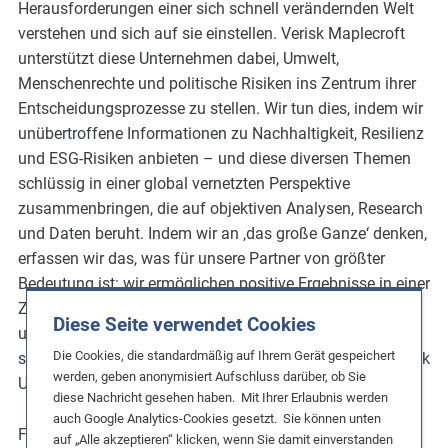
Herausforderungen einer sich schnell verändernden Welt
verstehen und sich auf sie einstellen. Verisk Maplecroft
unterstützt diese Unternehmen dabei, Umwelt,
Menschenrechte und politische Risiken ins Zentrum ihrer
Entscheidungsprozesse zu stellen. Wir tun dies, indem wir
unübertroffene Informationen zu Nachhaltigkeit, Resilienz
und ESG-Risiken anbieten – und diese diversen Themen
schlüssig in einer global vernetzten Perspektive
zusammenbringen, die auf objektiven Analysen, Research
und Daten beruht. Indem wir an ‚das große Ganze‘ denken,
erfassen wir das, was für unsere Partner von größter
Bedeutung ist: wir ermöglichen positive Ergebnisse in einer
Zeit von Wandel; unterstützen Menschen, Unternehmen
Diese Seite verwendet Cookies
und Gesellschaften dabei, an Stärke zu gewinnen; und
Die Cookies, die standardmäßig auf Ihrem Gerät gespeichert
schaffen Werte mit Werten. Verisk Maplecroft ist ein Verisk
werden, geben anonymisiert Aufschluss darüber, ob Sie
Unternehmen (Nasdaq:VRSK).
diese Nachricht gesehen haben. Mit Ihrer Erlaubnis werden
auch Google Analytics-Cookies gesetzt. Sie können unten
Für weitere Informationen folgen Sie
@MaplecroftRisk
in
auf „Alle akzeptieren“ klicken, wenn Sie damit einverstanden