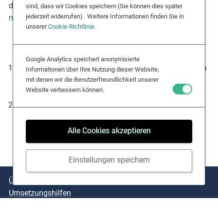
den sozialen Medien und besuchen Sie unsere Website
sind, dass wir Cookies speichern (Sie können dies später
jederzeit widerrufen). Weitere Informationen finden Sie in
maplecroft.com
.
unserer
Cookie-Richtlinie
.
Google Analytics speichert anonymisierte
Weitere Informationen über die UNGPs finden Sie in den
Informationen über Ihre Nutzung dieser Website,
UN-Leitprinzipien für Wirtschaft und Menschenrechte
.
mit denen wir die Benutzerfreundlichkeit unserer
Website verbessern können.
Weitere Informationen über die 10 Prinzipien finden Sie
auf der Website des
Deutschen Global Compact
Netzwerks
.
Alle Cookies akzeptieren
Einstellungen speichern
Über das Projekt
Kernthemen
Praxisbeispiele
Umsetzungshilfen