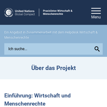
Praxislotse Wirtschaft &
Menschenrechte
Ein Angebot in
Zusammenarbeit
mit dem Helpdesk Wirtschaft &
Menschenrechte
E
x
p
l
Über das Projekt
o
r
e
i
s
Einführung: Wirtschaft und
s
Menschenrechte
u