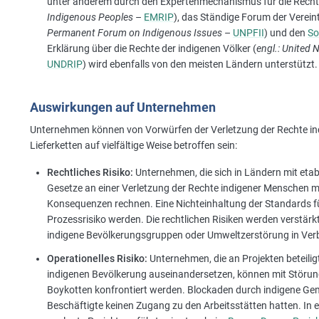
unter anderem durch den Expertenmechanismus für die Rechte
Indigenous Peoples
–
EMRIP
), das Ständige Forum der Verein
Permanent Forum on Indigenous Issues
–
UNPFII
) und den
So
Erklärung über die Rechte der indigenen Völker (
engl.: United 
UNDRIP
) wird ebenfalls von den meisten Ländern unterstützt.
Auswirkungen auf Unternehmen
Unternehmen können von Vorwürfen der Verletzung der Rechte ind
Lieferketten auf vielfältige Weise betroffen sein:
Rechtliches Risiko:
Unternehmen, die sich in Ländern mit eta
Gesetze an einer Verletzung der Rechte indigener Menschen m
Konsequenzen rechnen. Eine Nichteinhaltung der Standards f
Prozessrisiko werden. Die rechtlichen Risiken werden verstä
indigene Bevölkerungsgruppen oder Umweltzerstörung in Ver
Operationelles Risiko:
Unternehmen, die an Projekten beteilig
indigenen Bevölkerung auseinandersetzen, können mit Störun
Boykotten konfrontiert werden. Blockaden durch indigene Ge
Beschäftigte keinen Zugang zu den Arbeitsstätten hatten. In 