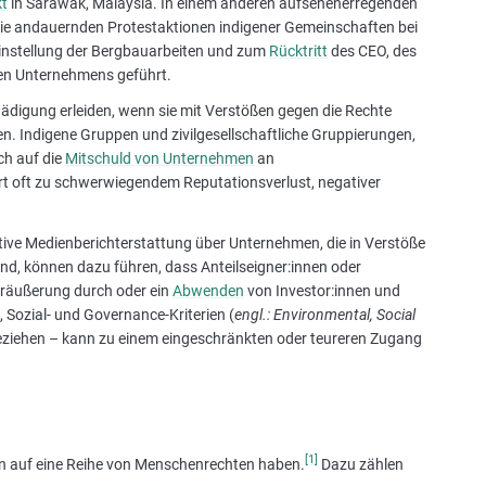
t
in Sarawak, Malaysia. In einem anderen aufsehenerregenden
die andauernden Protestaktionen indigener Gemeinschaften bei
Einstellung der Bergbauarbeiten und zum
Rücktritt
des CEO, des
en Unternehmens geführt.
igung erleiden, wenn sie mit Verstößen gegen die Rechte
. Indigene Gruppen und zivilgesellschaftliche Gruppierungen,
ich auf die
Mitschuld von Unternehmen
an
 oft zu schwerwiegendem Reputationsverlust, negativer
ive Medienberichterstattung über Unternehmen, die in Verstöße
nd, können dazu führen, dass Anteilseigner:innen oder
eräußerung durch oder ein
Abwenden
von Investor:innen und
Sozial- und Governance-Kriterien (
engl.
: Environmental, Social
eziehen – kann zu einem eingeschränkten oder teureren Zugang
[1]
n auf eine Reihe von Menschenrechten haben.
Dazu zählen