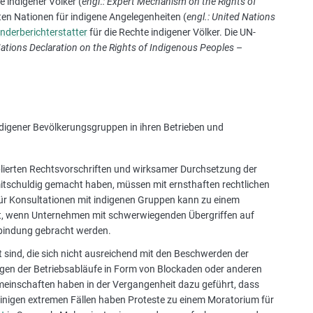
 indigener Völker (
engl
.
: Expert Mechanism on the Rights of
ten Nationen für indigene Angelegenheiten (
engl.: United Nations
nderberichterstatter
für die Rechte indigener Völker. Die UN-
Nations Declaration on the Rights of Indigenous Peoples
–
igener Bevölkerungsgruppen in ihren Betrieben und
blierten Rechtsvorschriften und wirksamer Durchsetzung der
itschuldig gemacht haben, müssen mit ernsthaften rechtlichen
ür Konsultationen mit indigenen Gruppen kann zu einem
rkt, wenn Unternehmen mit schwerwiegenden Übergriffen auf
bindung gebracht werden.
t sind, die sich nicht ausreichend mit den Beschwerden der
gen der Betriebsabläufe in Form von Blockaden oder anderen
meinschaften haben in der Vergangenheit dazu geführt, dass
einigen extremen Fällen haben Proteste zu einem Moratorium für