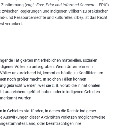
te Zustimmung (
engl.: Free, Prior and Informed Consent
– FPIC)
IC zwischen Regierungen und indigenen Völkern zu praktischen
- und Ressourcenrechte und kulturelles Erbe), ist das Recht
est verankert.
ende Tätigkeiten mit erheblichen materiellen, sozialen
indigener Völker zu untergraben. Wenn Unternehmen in
e Völker unzureichend ist, kommt es häufig zu Konflikten um
men noch größer macht. In solchen Fällen können
g gebracht werden, weil sie z. B. vorab die in nationalen
ht ausreichend geführt haben oder in indigenen Gebieten
t anerkannt wurden.
in Gebieten stattfinden, in denen die Rechte indigener
ie Auswirkungen dieser Aktivitäten verletzen möglicherweise
hr angestammtes Land, oder beeinträchtigen ihre