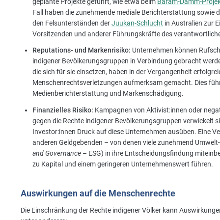
geplante Projekte geführt, wie etwa beim
Baram-Damm-Projek
Fall haben die zunehmende mediale Berichterstattung sowie 
den Felsunterständen der
Juukan-Schlucht
in Australien zur 
Vorsitzenden und anderer Führungskräfte des verantwortlich
Reputations- und Markenrisiko:
Unternehmen können Rufschäd
indigener Bevölkerungsgruppen in Verbindung gebracht werden
die sich für sie einsetzen, haben in der Vergangenheit erfolgre
Menschenrechtsverletzungen aufmerksam gemacht. Dies führt
Medienberichterstattung und Markenschädigung.
Finanzielles Risiko:
Kampagnen von Aktivist:innen oder negat
gegen die Rechte indigener Bevölkerungsgruppen verwickelt si
Investor:innen Druck auf diese Unternehmen ausüben. Eine V
anderen Geldgebenden – von denen viele zunehmend Umwelt-, 
and Governance
– ESG) in ihre Entscheidungsfindung miteinb
zu Kapital und einem geringeren Unternehmenswert führen.
Auswirkungen auf die Menschenrechte
Die Einschränkung der Rechte indigener Völker kann Auswirkunge