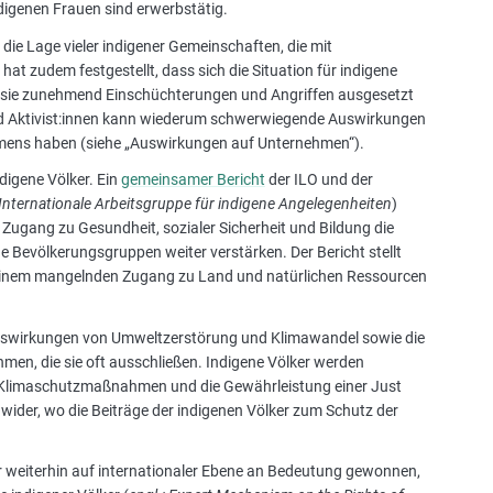
ndigenen Frauen sind erwerbstätig.
 die Lage vieler indigener Gemeinschaften, die mit
hat zudem festgestellt, dass sich die Situation für indigene
 sie zunehmend Einschüchterungen und Angriffen ausgesetzt
nd Aktivist:innen kann wiederum schwerwiegende Auswirkungen
hmens haben (siehe „Auswirkungen auf Unternehmen“).
igene Völker. Ein
gemeinsamer Bericht
der ILO und der
Internationale Arbeitsgruppe für indigene Angelegenheiten
)
ugang zu Gesundheit, sozialer Sicherheit und Bildung die
Bevölkerungsgruppen weiter verstärken. Der Bericht stellt
 einem mangelnden Zugang zu Land und natürlichen Ressourcen
 Auswirkungen von Umweltzerstörung und Klimawandel sowie die
 die sie oft ausschließen. Indigene Völker werden
f Klimaschutzmaßnahmen und die Gewährleistung einer Just
ider, wo die Beiträge der indigenen Völker zum Schutz der
er weiterhin auf internationaler Ebene an Bedeutung gewonnen,