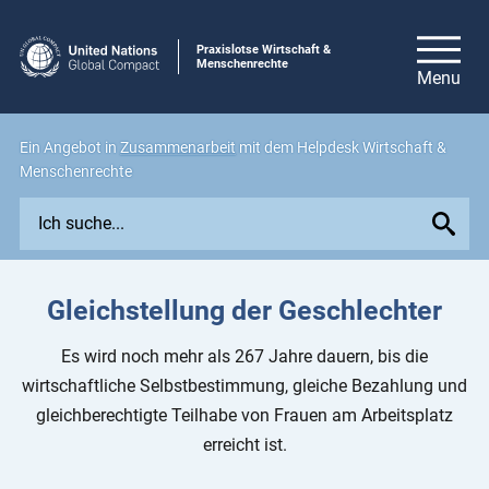
Praxislotse Wirtschaft &
Menschenrechte
Ein Angebot in
Zusammenarbeit
mit dem Helpdesk Wirtschaft &
Menschenrechte
E
x
p
l
Gleichstellung der Geschlechter
o
r
Es wird noch mehr als 267 Jahre dauern, bis die
e
wirtschaftliche Selbstbestimmung, gleiche Bezahlung und
i
gleichberechtigte Teilhabe von Frauen am Arbeitsplatz
s
erreicht ist.
s
u