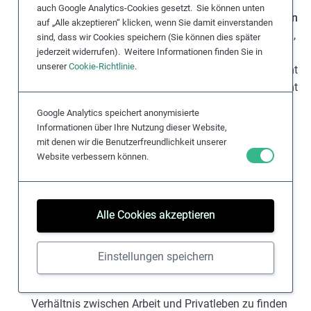
auch Google Analytics-Cookies gesetzt. Sie können unten
Recht auf gerechte und günstige Arbeitsbedingungen
auf „Alle akzeptieren“ klicken, wenn Sie damit einverstanden
(
Art.
11
Frauenrechtskonvention
, Art. 23 und 24
AEMR
,
sind, dass wir Cookies speichern (Sie können dies später
Art. 7
Sozialpakt
): Frauen werden für gleichwertige
jederzeit widerrufen). Weitere Informationen finden Sie in
unserer
Cookie-Richtlinie
.
Arbeit häufig schlechter bezahlt als Männer. Das Recht
auf gerechte und günstige Arbeitsbedingungen bezieht
sich ausdrücklich auf das Recht auf angemessene
Google Analytics speichert anonymisierte
Vergütung und gleichen Lohn für gleiche Arbeit.
Informationen über Ihre Nutzung dieser Website,
Insbesondere müssen Frauen Arbeitsbedingungen
mit denen wir die Benutzerfreundlichkeit unserer
garantiert werden, die nicht schlechter sind als die der
Website verbessern können.
Männer. Das Recht auf gerechte und günstige
Arbeitsbedingungen ist eng mit dem Recht auf
Nichtdiskriminierung verbunden.
Alle Cookies akzeptieren
Recht auf Achtung des Privat- und Familienlebens
(
Art.
11 und 16
Frauenrechtskonvention
, Art. 10
Einstellungen speichern
Sozialpakt
): Praktiken am Arbeitsplatz können
berufstätige Eltern daran hindern, eine gesundes
Verhältnis zwischen Arbeit und Privatleben zu finden