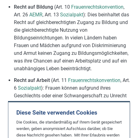
Recht auf Bildung
(
Art.
10
Frauenrechtskonvention
,
Art. 26
AEMR
, Art. 13
Sozialpakt
): Dies beinhaltet das
Recht auf gleichberechtigten Zugang zu Bildung und
die gleichberechtigte Nutzung von
Bildungseinrichtungen. In vielen Ländern haben
Frauen und Mädchen aufgrund von Diskriminierung
und Armut keinen Zugang zu Bildungsmöglichkeiten,
was ihre Chancen auf einen Arbeitsplatz und auf ein
unabhängiges Leben beeinträchtigt.
Recht auf Arbeit
(Art. 11
Frauenrechtskonvention
, Art.
6
Sozialpakt
): Frauen können aufgrund ihres
Geschlechts oder einer Schwangerschaft zu Unrecht
von Tätigkeiten ausgeschlossen oder willkürlich
entlassen werden. Das Recht auf Arbeit ist eng mit
Diese Seite verwendet Cookies
dem Recht auf gerechte und günstige
Die Cookies, die standardmäßig auf Ihrem Gerät gespeichert
Arbeitsbedingungen und dem Recht auf
werden, geben anonymisiert Aufschluss darüber, ob Sie
Nichtdiskriminierung verbunden.
diese Nachricht gesehen haben. Mit Ihrer Erlaubnis werden