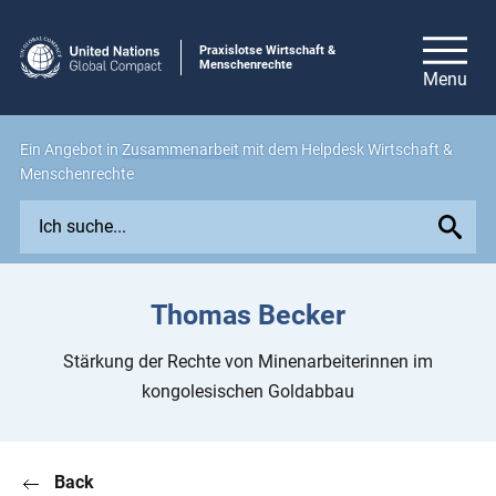
Praxislotse Wirtschaft &
Menschenrechte
Ein Angebot in
Zusammenarbeit
mit dem Helpdesk Wirtschaft &
Menschenrechte
E
x
p
l
Thomas Becker
o
r
Stärkung der Rechte von Minenarbeiterinnen im
e
kongolesischen Goldabbau
i
s
s
Back
u