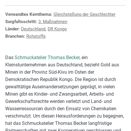
e
s
Verwandtes Kernthema:
Gleichstellung der Geschlechter
,
Sorgfaltsschritt:
3. Maßnahmen
c
Länder:
Deutschland
,
DR Kongo
a
Branchen:
Rohstoffe
s
e
s
Das
Schmuckatelier Thomas Becker
, ein
t
Kleinstunternehmen aus Deutschland, bezieht Gold aus
u
Minen in der Provinz Süd-Kivu im Osten der
d
Demokratischen Republik Kongo. Die Region ist durch
i
gewalttätige Auseinandersetzungen geprägt, in vielen
e
Minen gibt es Kinder- und Zwangsarbeit, Arbeits- und
s
Gewerkschaftsrechte werden verletzt und Land- und
,
Wasserressourcen durch den Einsatz von Chemikalien
a
verschmutzt. Um diesen Herausforderungen zu begegnen,
n
hat das Schmuckatelier Thomas Becker langfristige
d
Partnerschaften mit zwei Kooperativen geschlossen und