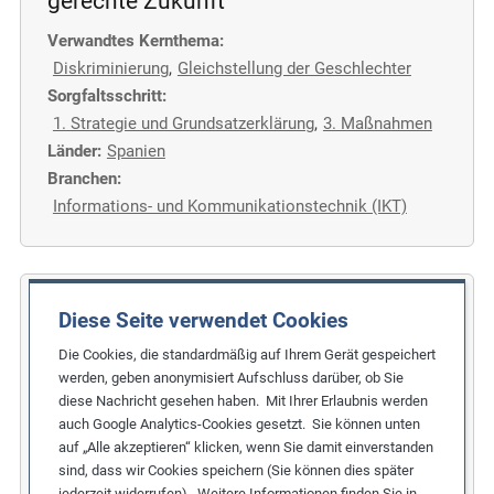
gerechte Zukunft
Verwandtes Kernthema:
Diskriminierung
,
Gleichstellung der Geschlechter
Sorgfaltsschritt:
1. Strategie und Grundsatzerklärung
,
3. Maßnahmen
Länder:
Spanien
Branchen:
Informations- und Kommunikationstechnik (IKT)
COFIDES
Diese Seite verwendet Cookies
Die Cookies, die standardmäßig auf Ihrem Gerät gespeichert
Gleichstellung der Geschlechter im
werden, geben anonymisiert Aufschluss darüber, ob Sie
Finanzsektor
diese Nachricht gesehen haben. Mit Ihrer Erlaubnis werden
auch Google Analytics-Cookies gesetzt. Sie können unten
Verwandtes Kernthema:
auf „Alle akzeptieren“ klicken, wenn Sie damit einverstanden
Diskriminierung
,
Gleichstellung der Geschlechter
sind, dass wir Cookies speichern (Sie können dies später
Sorgfaltsschritt:
jederzeit widerrufen). Weitere Informationen finden Sie in