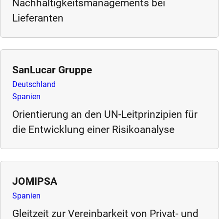
Nachhaltigkeitsmanagements bei
m
Lieferanten
o
r
e
SanLucar Gruppe
Deutschland
Spanien
Orientierung an den UN-Leitprinzipien für
die Entwicklung einer Risikoanalyse
JOMIPSA
Spanien
Gleitzeit zur Vereinbarkeit von Privat- und