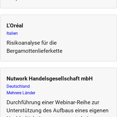
e
s
,
c
L’Oréal
a
Italien
s
Risikoanalyse für die
e
Bergamottenlieferkette
s
t
u
d
i
Nutwork Handelsgesellschaft mbH
e
Deutschland
s
Mehrere Länder
,
Durchführung einer Webinar-Reihe zur
a
n
Unterstützung des Aufbaus eines eigenen
d