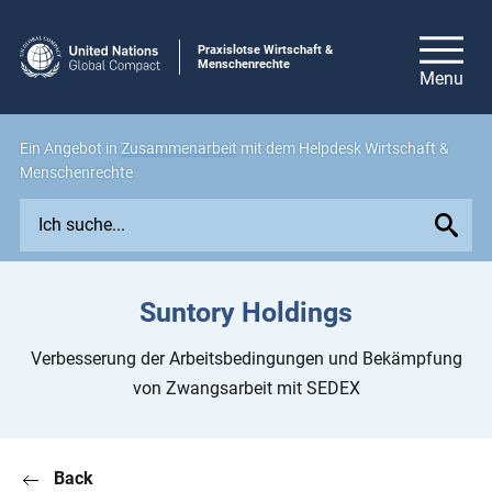
Praxislotse Wirtschaft &
Menschenrechte
Ein Angebot in
Zusammenarbeit
mit dem Helpdesk Wirtschaft &
Menschenrechte
E
x
p
l
Suntory Holdings
o
r
Verbesserung der Arbeitsbedingungen und Bekämpfung
e
von Zwangsarbeit mit SEDEX
i
s
s
Back
u