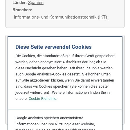
Länder:
Spanien
Branchen:
Informations- und Kommunikationstechnik (IKT)
COFIDES
Diese Seite verwendet Cookies
Die Cookies, die standardmäßig auf Ihrem Gerät gespeichert
Gleichstellung der Geschlechter im
werden, geben anonymisiert Aufschluss darüber, ob Sie
Finanzsektor
diese Nachricht gesehen haben. Mit Ihrer Erlaubnis werden
auch Google Analytics-Cookies gesetzt. Sie können unten
Verwandtes Kernthema:
auf „Alle akzeptieren“ klicken, wenn Sie damit einverstanden
Diskriminierung
,
Gleichstellung der Geschlechter
sind, dass wir Cookies speichern (Sie können dies später
Sorgfaltsschritt:
jederzeit widerrufen). Weitere Informationen finden Sie in
unserer
Cookie-Richtlinie
.
1. Strategie und Grundsatzerklärung
,
3. Maßnahmen
Länder:
Spanien
Branchen:
Finanzdienstleistungen
Google Analytics speichert anonymisierte
Informationen über Ihre Nutzung dieser Website,