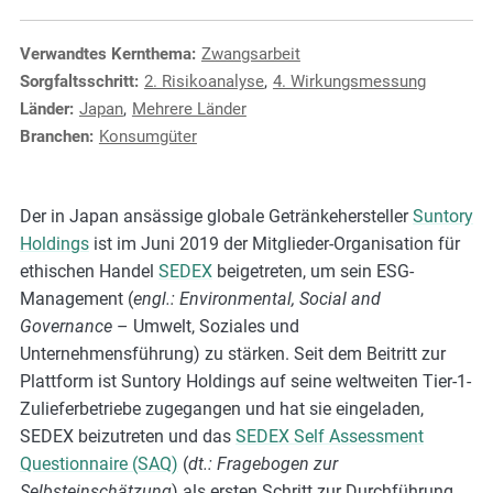
e
s
Verwandtes Kernthema:
Zwangsarbeit
,
Sorgfaltsschritt:
2. Risikoanalyse
,
4. Wirkungsmessung
c
Länder:
Japan
,
Mehrere Länder
a
Branchen:
Konsumgüter
s
e
s
Der in Japan ansässige globale Getränkehersteller
Suntory
t
Holdings
ist im Juni 2019 der Mitglieder-Organisation für
u
ethischen Handel
SEDEX
beigetreten, um sein ESG-
d
Management (
engl.: Environmental, Social and
i
Governance
– Umwelt, Soziales und
e
Unternehmensführung) zu stärken. Seit dem Beitritt zur
s
Plattform ist Suntory Holdings auf seine weltweiten Tier-1-
,
Zulieferbetriebe zugegangen und hat sie eingeladen,
a
SEDEX beizutreten und das
SEDEX Self Assessment
n
Questionnaire (SAQ)
(
dt.: Fragebogen zur
d
Selbsteinschätzung
) als ersten Schritt zur Durchführung