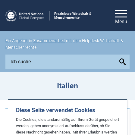
Praxislotse Wirtschaft &
Menschenrechte
Ein Angebot in
Zusammenarbeit
mit dem Helpdesk Wirtschaft &
Menschenrechte
E
x
p
l
Italien
o
r
e
Diese Seite verwendet Cookies
i
Praxisbeispiele
s
Die Cookies, die standardmäßig auf Ihrem Gerät gespeichert
s
werden, geben anonymisiert Aufschluss darüber, ob Sie
Risikoanalyse für die Bergamottenlieferkette
diese Nachricht gesehen haben. Mit Ihrer Erlaubnis werden
u