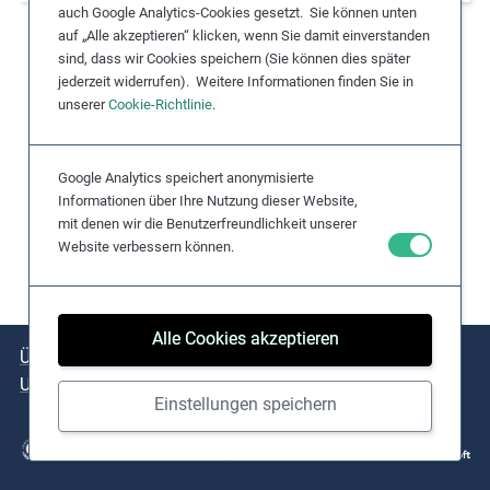
auch Google Analytics-Cookies gesetzt. Sie können unten
e
auf „Alle akzeptieren“ klicken, wenn Sie damit einverstanden
s
sind, dass wir Cookies speichern (Sie können dies später
,
jederzeit widerrufen). Weitere Informationen finden Sie in
c
unserer
Cookie-Richtlinie
.
a
s
Google Analytics speichert anonymisierte
e
Informationen über Ihre Nutzung dieser Website,
s
mit denen wir die Benutzerfreundlichkeit unserer
t
Website verbessern können.
u
d
i
Alle Cookies akzeptieren
e
Über das Projekt
Kernthemen
Praxisbeispiele
s
Umsetzungshilfen
,
Einstellungen speichern
a
n
d