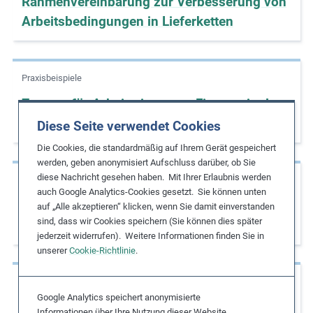
Rahmenvereinbarung zur Verbesserung von
e
Arbeitsbedingungen in Lieferketten
s
,
c
Praxisbeispiele
a
s
Zugang für Arbeiterinnen zu Finanzmitteln
e
und Schulungen zu Frauenrechten
Diese Seite verwendet Cookies
s
Die Cookies, die standardmäßig auf Ihrem Gerät gespeichert
t
werden, geben anonymisiert Aufschluss darüber, ob Sie
u
diese Nachricht gesehen haben. Mit Ihrer Erlaubnis werden
Praxisbeispiele
d
auch Google Analytics-Cookies gesetzt. Sie können unten
Kontrolle von Zulieferbetrieben zur
i
auf „Alle akzeptieren“ klicken, wenn Sie damit einverstanden
sind, dass wir Cookies speichern (Sie können dies später
e
Einhaltung von Überstundenvorschriften
jederzeit widerrufen). Weitere Informationen finden Sie in
s
unserer
Cookie-Richtlinie
.
,
a
Praxisbeispiele
n
Google Analytics speichert anonymisierte
Weltweiter Aufschrei nach Fabrikeinsturz als
d
Informationen über Ihre Nutzung dieser Website,