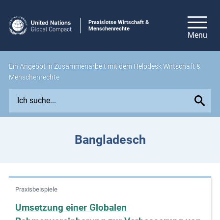
Praxislotse Wirtschaft &
Menschenrechte
Ein Angebot in
Zusammenarbeit
mit dem Helpdesk Wirtschaft &
Menschenrechte
E
x
p
l
Bangladesch
o
r
e
i
Praxisbeispiele
s
s
Umsetzung einer Globalen
u