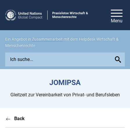
Praxislotse Wirtschaft &
Menschenrechte
Ein Angebot in
Zusammenarbeit
mit dem Helpdesk Wirtschaft &
Menschenrechte
E
x
p
l
JOMIPSA
o
r
Gleitzeit zur Vereinbarkeit von Privat- und Berufsleben
e
i
s
Back
s
u