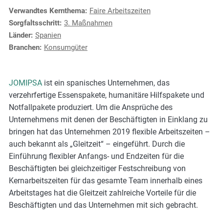
e
Verwandtes Kernthema:
Faire Arbeitszeiten
s
Sorgfaltsschritt:
3. Maßnahmen
,
Länder:
Spanien
c
Branchen:
Konsumgüter
a
s
e
JOMIPSA
ist ein spanisches Unternehmen, das
s
verzehrfertige Essenspakete, humanitäre Hilfspakete und
t
Notfallpakete produziert. Um die Ansprüche des
u
Unternehmens mit denen der Beschäftigten in Einklang zu
d
bringen hat das Unternehmen 2019 flexible Arbeitszeiten –
i
auch bekannt als „Gleitzeit“ – eingeführt. Durch die
e
Einführung flexibler Anfangs- und Endzeiten für die
s
Beschäftigten bei gleichzeitiger Festschreibung von
,
Kernarbeitszeiten für das gesamte Team innerhalb eines
a
Arbeitstages hat die Gleitzeit zahlreiche Vorteile für die
n
Beschäftigten und das Unternehmen mit sich gebracht.
d