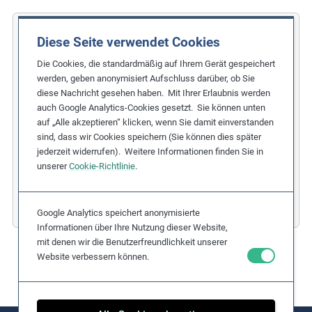
COFIDES
Diese Seite verwendet Cookies
Die Cookies, die standardmäßig auf Ihrem Gerät gespeichert
Gleichstellung der Geschlechter im
werden, geben anonymisiert Aufschluss darüber, ob Sie
Finanzsektor
diese Nachricht gesehen haben. Mit Ihrer Erlaubnis werden
auch Google Analytics-Cookies gesetzt. Sie können unten
Verwandtes Kernthema:
auf „Alle akzeptieren“ klicken, wenn Sie damit einverstanden
Diskriminierung
,
Gleichstellung der Geschlechter
sind, dass wir Cookies speichern (Sie können dies später
Sorgfaltsschritt:
jederzeit widerrufen). Weitere Informationen finden Sie in
unserer
Cookie-Richtlinie
.
1. Strategie und Grundsatzerklärung
,
3. Maßnahmen
Länder:
Spanien
Branchen:
Finanzdienstleistungen
Google Analytics speichert anonymisierte
Informationen über Ihre Nutzung dieser Website,
mit denen wir die Benutzerfreundlichkeit unserer
Website verbessern können.