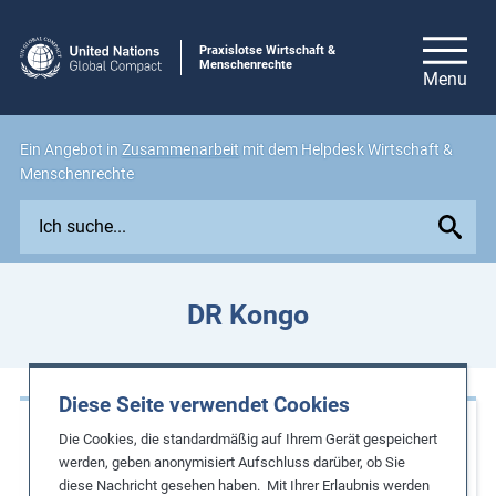
Praxislotse Wirtschaft &
Menschenrechte
Ein Angebot in
Zusammenarbeit
mit dem Helpdesk Wirtschaft &
Menschenrechte
E
x
p
l
DR Kongo
o
r
e
Diese Seite verwendet Cookies
i
Praxisbeispiele
s
Die Cookies, die standardmäßig auf Ihrem Gerät gespeichert
s
werden, geben anonymisiert Aufschluss darüber, ob Sie
Stärkung der Rechte von Minenarbeiterinnen
diese Nachricht gesehen haben. Mit Ihrer Erlaubnis werden
u