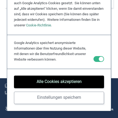
im kongolesischen Goldabbau
auch Google Analytics-Cookies gesetzt. Sie können unten
e
auf „Alle akzeptieren“ klicken, wenn Sie damit einverstanden
s
sind, dass wir Cookies speichern (Sie können dies später
,
jederzeit widerrufen). Weitere Informationen finden Sie in
c
unserer
Cookie-Richtlinie
.
a
s
Google Analytics speichert anonymisierte
e
Informationen über Ihre Nutzung dieser Website,
s
mit denen wir die Benutzerfreundlichkeit unserer
t
Website verbessern können.
u
d
i
Alle Cookies akzeptieren
e
Über das Projekt
Kernthemen
Praxisbeispiele
s
Umsetzungshilfen
,
Einstellungen speichern
a
n
d