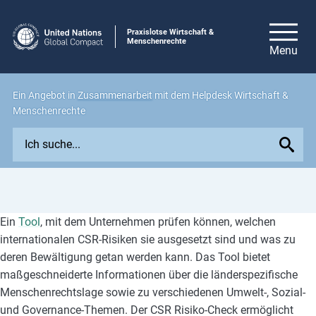
Praxislotse Wirtschaft &
Menschenrechte
Ein Angebot in
Zusammenarbeit
mit dem Helpdesk Wirtschaft &
Menschenrechte
E
x
p
l
o
Ein
Tool
, mit dem Unternehmen prüfen können, welchen
r
internationalen CSR-Risiken sie ausgesetzt sind und was zu
e
deren Bewältigung getan werden kann. Das Tool bietet
i
maßgeschneiderte Informationen über die länderspezifische
s
Menschenrechtslage sowie zu verschiedenen Umwelt-, Sozial-
s
und Governance-Themen. Der CSR Risiko-Check ermöglicht
u