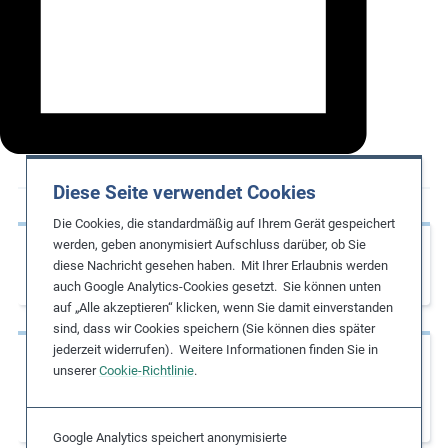
m
o
r
e
Diese Seite verwendet Cookies
Die Cookies, die standardmäßig auf Ihrem Gerät gespeichert
werden, geben anonymisiert Aufschluss darüber, ob Sie
Vorherige Seite
diese Nachricht gesehen haben. Mit Ihrer Erlaubnis werden
KMU Kompass
auch Google Analytics-Cookies gesetzt. Sie können unten
auf „Alle akzeptieren“ klicken, wenn Sie damit einverstanden
sind, dass wir Cookies speichern (Sie können dies später
jederzeit widerrufen). Weitere Informationen finden Sie in
Nächste Seite
unserer
Cookie-Richtlinie
.
Child Labour: Global Estimates 2020, Trends
and the Road Forward
Google Analytics speichert anonymisierte