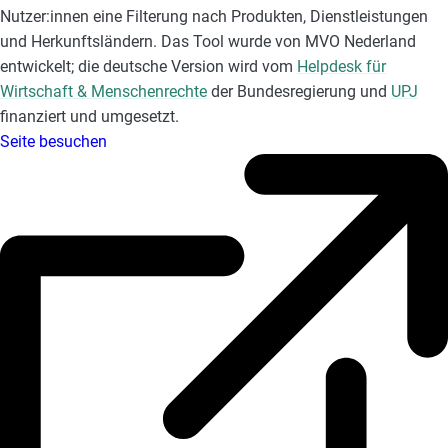
Nutzer:innen eine Filterung nach Produkten, Dienstleistungen
e
und Herkunftsländern. Das Tool wurde von MVO Nederland
s
entwickelt; die deutsche Version wird vom
Helpdesk für
,
Wirtschaft & Menschenrechte
der Bundesregierung und
UPJ
c
finanziert und umgesetzt.
a
Seite besuchen
s
e
s
t
u
d
i
e
s
,
a
n
d