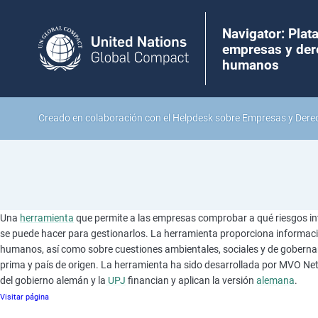
Navigator: Plat
empresas y de
humanos
Creado en colaboración con el Helpdesk sobre Empresas y De
Una
herramienta
que permite a las empresas comprobar a qué riesgos in
se puede hacer para gestionarlos. La herramienta proporciona informació
humanos, así como sobre cuestiones ambientales, sociales y de gobernan
prima y país de origen. La herramienta ha sido desarrollada por MVO Ne
del gobierno alemán y la
UPJ
financian y aplican
la versión
alemana
.
Visitar página