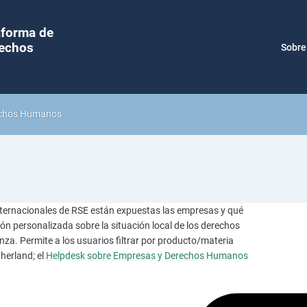
aforma de
rechos
Sobre
rechos Humanos
ternacionales de RSE están expuestas las empresas y qué
n personalizada sobre la situación local de los derechos
za. Permite a los usuarios filtrar por producto/materia
therland;
el
Helpdesk sobre Empresas y Derechos Humanos