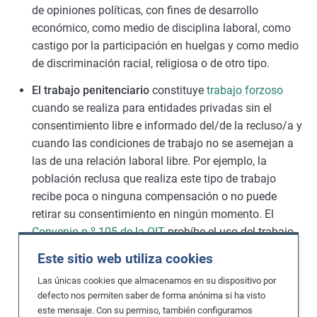
de opiniones políticas, con fines de desarrollo
económico, como medio de disciplina laboral, como
castigo por la participación en huelgas y como medio
de discriminación racial, religiosa o de otro tipo.
El trabajo penitenciario
constituye
trabajo forzoso
cuando se realiza para entidades privadas sin el
consentimiento libre e informado del/de la recluso/a y
cuando las condiciones de trabajo no se asemejan a
las de una relación laboral libre. Por ejemplo, la
población reclusa que realiza este tipo de trabajo
recibe poca o ninguna compensación o no puede
retirar su consentimiento en ningún momento. El
Convenio n.º 105 de la OIT
prohíbe el uso del trabajo
penitenciario obligatorio. Entre las personas incluidas
Este sitio web utiliza cookies
en esta categoría cabe mencionar los prisioneros de
Las únicas cookies que almacenamos en su dispositivo por
conciencia o los que son «reeducados» para fabricar
defecto nos permiten saber de forma anónima si ha visto
prendas de vestir o componentes para productos
este mensaje. Con su permiso, también configuramos