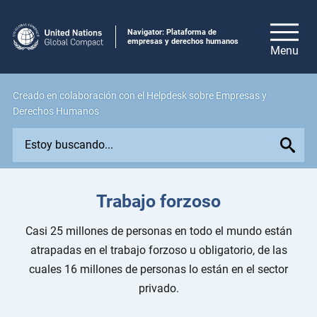
Navigator: Plataforma de
empresas y derechos humanos
Creado en colaboración con el Helpdesk sobre Empresas y
Derechos Humanos
E
x
p
l
Trabajo forzoso
o
r
Casi 25 millones de personas en todo el mundo están
e
atrapadas en el trabajo forzoso u obligatorio, de las
i
cuales 16 millones de personas lo están en el sector
s
privado.
s
u