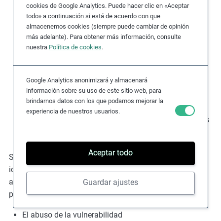
electrónicos.
cookies de Google Analytics. Puede hacer clic en «Aceptar
todo» a continuación si está de acuerdo con que
La trata de seres humanos
se produce cuando
almacenemos cookies (siempre puede cambiar de opinión
empresas o reclutadores explotadores obligan o
más adelante). Para obtener más información, consulte
engañan a una persona para que vaya a un lugar
nuestra
Política de cookies
.
determinado, a menudo otro país, con la promesa de
trabajar. Una vez que están lejos de sus familias y
Google Analytics anonimizará y almacenará
redes de apoyo, las víctimas son muy vulnerables y
información sobre su uso de este sitio web, para
pueden verse obligadas a trabajar en condiciones en
brindarnos datos con los que podamos mejorar la
las que no habían dado su consentimiento o en un
experiencia de nuestros usuarios.
trabajo completamente diferente o con otros términos
de contrato.
Aceptar todo
Según la
OIT
, los indicadores que pueden ayudar a
identificar a las personas que posiblemente estén
atrapadas en una situación de trabajo forzoso y que
Guardar ajustes
pueden necesitar asistencia urgente incluyen:
El abuso de la vulnerabilidad