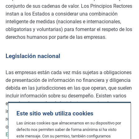
conjunto de sus cadenas de valor. Los Principios Rectores
instan a los Estados a considerar una combinación
inteligente de medidas (nacionales e internacionales,
obligatorias y voluntarias) para fomentar el respeto de los
derechos humanos por parte de las empresas.
Legislación nacional
Las empresas están cada vez más sujetas a obligaciones
de presentación de información no financiera y diligencia
debida en las jurisdicciones en las que operan, que suelen
incluir información sobre su desempeño. Existen varios
ejemplos destacados de legislaciones nacionales que
imponen específicamente la presentación de informes
Este sitio web utiliza cookies
relacionados con los derechos humanos y otras
Las únicas cookies que almacenamos en su dispositivo por
obligaciones jurídicas positivas, como la
Ley de
defecto nos permiten saber de forma anónima si ha visto
Esclavitud Moderna de Reino Unido de 2015
, la
Ley de
este mensaje. Con su permiso, también configuramos