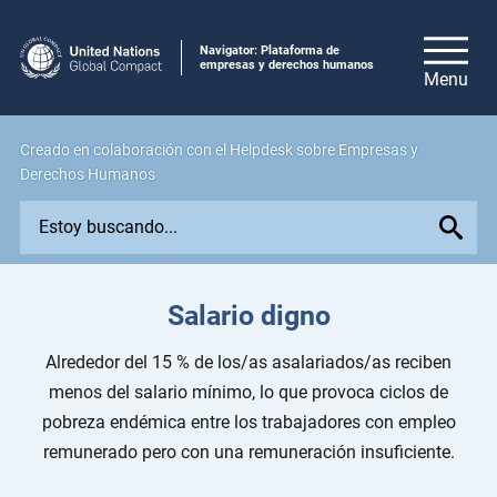
Navigator: Plataforma de
empresas y derechos humanos
Creado en colaboración con el Helpdesk sobre Empresas y
Derechos Humanos
E
x
p
l
Salario digno
o
r
Alrededor del 15 % de los/as asalariados/as reciben
e
menos del salario mínimo, lo que provoca ciclos de
i
pobreza endémica entre los trabajadores con empleo
s
remunerado pero con una remuneración insuficiente.
s
u