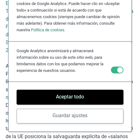
Esclavitud Moderna de Australia de 2018
, la
Ley de
cookies de Google Analytics. Puede hacer clic en «Aceptar
todo» a continuación si está de acuerdo con que
Transparencia en las Cadenas de Suministro de California
almacenemos cookies (siempre puede cambiar de opinión
de 2010
, la
Ley del Deber de Vigilancia Corporativa de
más adelante). Para obtener más información, consulte
Francia de 2017
, la
Ley alemana sobre las Obligaciones
nuestra
Política de cookies
.
de Diligencia Debida corporativa en las Cadenas de
Suministro de 2021
y la
Ley noruega de Transparencia de
2022
.
Google Analytics anonimizará y almacenará
información sobre su uso de este sitio web, para
brindarnos datos con los que podamos mejorar la
Asimismo, en 2021 los Países Bajos presentaron un
experiencia de nuestros usuarios.
Proyecto de Ley de Conducta Empresarial Internacional
Responsable y Sostenible, y la Comisión Europea anunció
su
Directiva sobre diligencia debida de las empresas en
Aceptar todo
materia de sostenibilidad
(CSDDD). Es probable que esta
Directiva entre en vigor entre 2025 y 2027 y hará
obligatoria la diligencia debida en materia de derechos
Guardar ajustes
humanos y medio ambiente para las empresas de mayor
tamaño. De manera crucial, el proyecto de Directiva CSDD
de la UE posiciona la salvaguarda explícita de «salarios