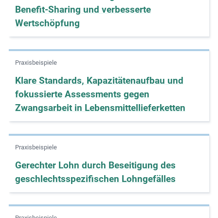
Benefit-Sharing und verbesserte
m
Wertschöpfung
o
r
e
Praxisbeispiele
Klare Standards, Kapazitätenaufbau und
fokussierte Assessments gegen
Zwangsarbeit in Lebensmittellieferketten
Praxisbeispiele
Gerechter Lohn durch Beseitigung des
geschlechtsspezifischen Lohngefälles
Praxisbeispiele