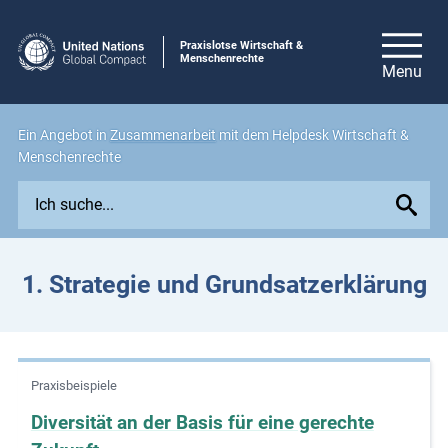
Praxislotse Wirtschaft &
Menschenrechte
Ein Angebot in
Zusammenarbeit
mit dem Helpdesk Wirtschaft &
Menschenrechte
E
x
p
l
1. Strategie und Grundsatzerklärung
o
r
e
i
Praxisbeispiele
s
s
Diversität an der Basis für eine gerechte
u