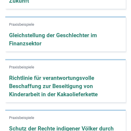
Zukunft
e
s
,
Praxisbeispiele
c
Gleichstellung der Geschlechter im
a
s
Finanzsektor
e
s
t
Praxisbeispiele
u
Richtlinie für verantwortungsvolle
d
Beschaffung zur Beseitigung von
i
e
Kinderarbeit in der Kakaolieferkette
s
,
a
Praxisbeispiele
n
Schutz der Rechte indigener Völker durch
d