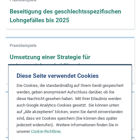
Beseitigung des geschlechtsspezifischen
Lohngefälles bis 2025
Praxisbeispiele
Umsetzung einer Strategie für
existenzsichernde Löhne in
Bekleidungsfabriken
Diese Seite verwendet Cookies
Die Cookies, die standardmäßig auf Ihrem Gerät gespeichert
werden, geben anonymisiert Aufschluss darüber, ob Sie
diese Nachricht gesehen haben. Mit Ihrer Erlaubnis werden
Praxisbeispiele
auch Google Analytics-Cookies gesetzt. Sie können unten
Verpflichtung zu hohen existenzsichernden
auf „Alle akzeptieren“ klicken, wenn Sie damit einverstanden
sind, dass wir Cookies speichern (Sie können dies später
Löhnen in der Lieferkette
jederzeit widerrufen). Weitere Informationen finden Sie in
unserer
Cookie-Richtlinie
.