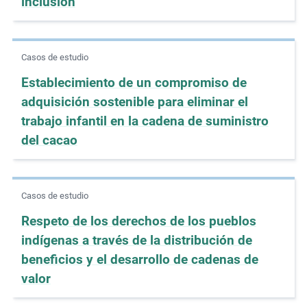
inclusión
e
s
,
Casos de estudio
c
Establecimiento de un compromiso de
a
s
adquisición sostenible para eliminar el
e
trabajo infantil en la cadena de suministro
s
del cacao
t
u
d
Casos de estudio
i
e
Respeto de los derechos de los pueblos
s
indígenas a través de la distribución de
,
beneficios y el desarrollo de cadenas de
a
valor
n
d