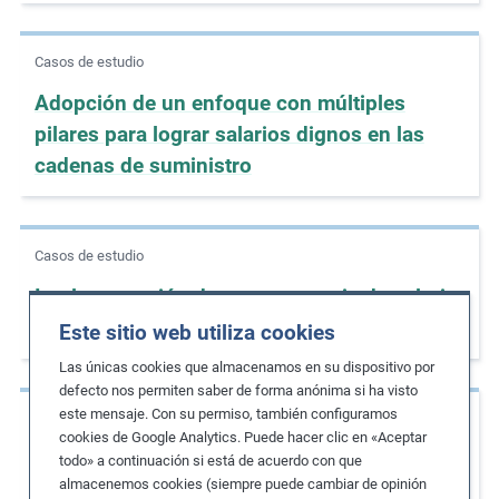
Casos de estudio
Adopción de un enfoque con múltiples
pilares para lograr salarios dignos en las
cadenas de suministro
Casos de estudio
Implementación de una estrategia de salario
digno en fábricas de ropa
Este sitio web utiliza cookies
Las únicas cookies que almacenamos en su dispositivo por
defecto nos permiten saber de forma anónima si ha visto
este mensaje. Con su permiso, también configuramos
Casos de estudio
cookies de Google Analytics. Puede hacer clic en «Aceptar
Compromiso con elevados niveles de salario
todo» a continuación si está de acuerdo con que
almacenemos cookies (siempre puede cambiar de opinión
digno en la cadena de suministro