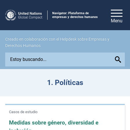
Navigator: Plataforma de
empresas y derechos humanos
Creado en colaboración con el Helpdesk sobre Empresas y
Derechos Humanos
E
x
p
l
1. Políticas
o
r
e
i
Casos de estudio
s
s
Medidas sobre género, diversidad e
u