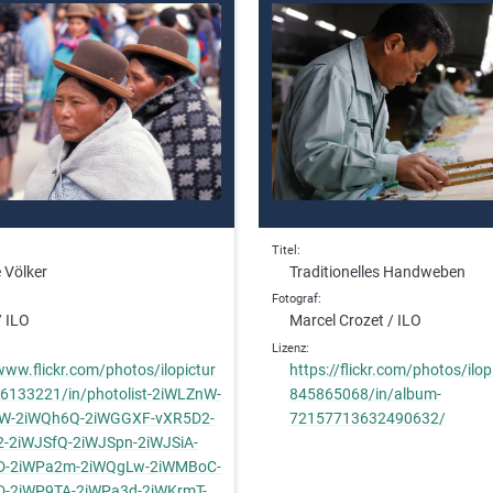
Titel
 Völker
Traditionelles Handweben
Fotograf
/ ILO
Marcel Crozet / ILO
Lizenz
www.flickr.com/photos/ilopictur
https://flickr.com/photos/ilo
6133221/in/photolist-2iWLZnW-
845865068/in/album-
W-2iWQh6Q-2iWGGXF-vXR5D2-
72157713632490632/
-2iWJSfQ-2iWJSpn-2iWJSiA-
D-2iWPa2m-2iWQgLw-2iWMBoC-
D-2iWP9TA-2iWPa3d-2iWKrmT-