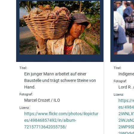
Titel
Titel
Ein junger Mann arbeitet auf einer
Indigene
Baustelle und trägt schwere Steine von
Fotograf
Hand.
Lord R. 
Fotograf
Lizenz
Marcel Crozet / ILO
https://
es/4984
Lizenz
https://www.flickr.com/photos/ilopictur
2iWNLX
es/49846857492/in/album-
2iWJsN2
72157713642055758/
2iWP9S
2iWQdv