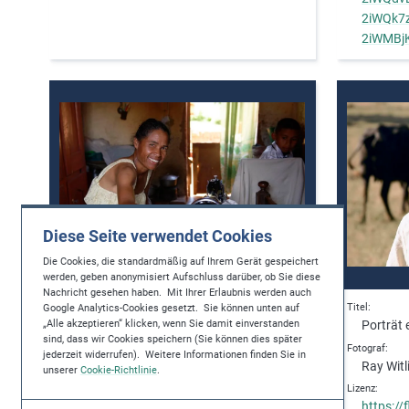
2iWQk7
2iWMBj
Diese Seite verwendet Cookies
Die Cookies, die standardmäßig auf Ihrem Gerät gespeichert
werden, geben anonymisiert Aufschluss darüber, ob Sie diese
Nachricht gesehen haben. Mit Ihrer Erlaubnis werden auch
Titel
Titel
Google Analytics-Cookies gesetzt. Sie können unten auf
Gemeinde Soavina, Antananarivo,
Porträt 
„Alle akzeptieren“ klicken, wenn Sie damit einverstanden
sind, dass wir Cookies speichern (Sie können dies später
Madagascar
Fotograf
jederzeit widerrufen). Weitere Informationen finden Sie in
Ray Witl
Fotograf
unserer
Cookie-Richtlinie
.
Marcel Crozet
Lizenz
https:/
Lizenz