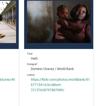
Titel
Haiti
Fotograf
Dominic Chavez / World Bank
Lizenz
pictures/49
https://flickr.com/photos/worldbank/81
67715414/in/album-
72157628797887089/