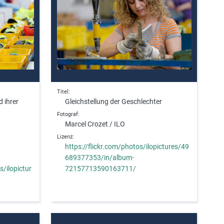
a
s
e
s
t
u
d
i
Titel
e
d ihrer
Gleichstellung der Geschlechter
s
Fotograf
,
Marcel Crozet / ILO
a
Lizenz
n
https://flickr.com/photos/ilopictures/49
d
689377353/in/album-
m
/ilopictur
72157713590163711/
o
r
e