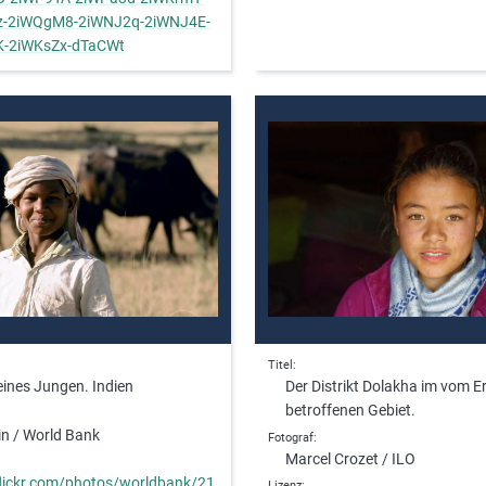
z-2iWQgM8-2iWNJ2q-2iWNJ4E-
K-2iWKsZx-dTaCWt
Titel
eines Jungen. Indien
Der Distrikt Dolakha im vom 
betroffenen Gebiet.
in / World Bank
Fotograf
Marcel Crozet / ILO
/flickr.com/photos/worldbank/21
Lizenz