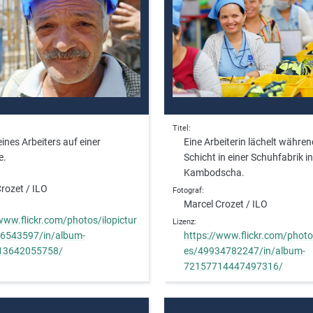
Titel
eines Arbeiters auf einer
Eine Arbeiterin lächelt währen
e.
Schicht in einer Schuhfabrik in
Kambodscha.
rozet / ILO
Fotograf
Marcel Crozet / ILO
www.flickr.com/photos/ilopictur
Lizenz
6543597/in/album-
https://www.flickr.com/photos
13642055758/
es/49934782247/in/album-
72157714447497316/