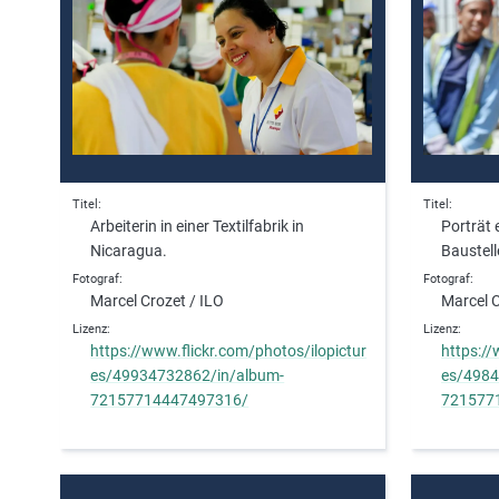
Titel
Titel
Arbeiterin in einer Textilfabrik in
Porträt 
Nicaragua.
Baustell
Fotograf
Fotograf
Marcel Crozet / ILO
Marcel C
Lizenz
Lizenz
https://www.flickr.com/photos/ilopictur
https://
es/49934732862/in/album-
es/4984
72157714447497316/
721577