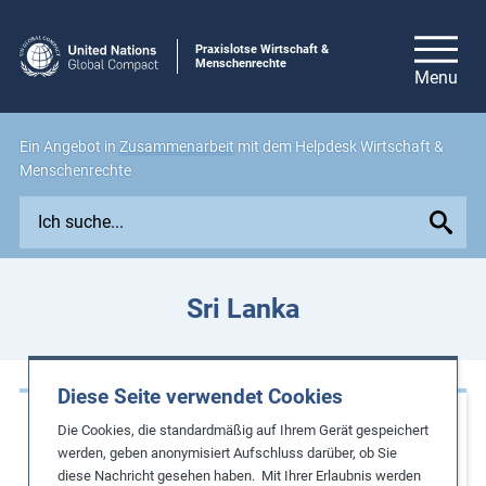
Praxislotse Wirtschaft &
Menschenrechte
Ein Angebot in
Zusammenarbeit
mit dem Helpdesk Wirtschaft &
Menschenrechte
E
x
p
l
Sri Lanka
o
r
e
Diese Seite verwendet Cookies
i
Praxisbeispiele
s
Die Cookies, die standardmäßig auf Ihrem Gerät gespeichert
s
werden, geben anonymisiert Aufschluss darüber, ob Sie
Förderung eines ausgewogenen
diese Nachricht gesehen haben. Mit Ihrer Erlaubnis werden
u