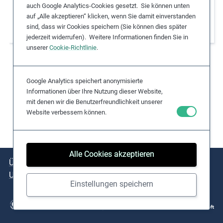
Geschlechterverhältnisses im Management
auch Google Analytics-Cookies gesetzt. Sie können unten
e
durch Stärkung der Rolle der Frau am
auf „Alle akzeptieren“ klicken, wenn Sie damit einverstanden
s
sind, dass wir Cookies speichern (Sie können dies später
Arbeitsplatz
,
jederzeit widerrufen). Weitere Informationen finden Sie in
c
unserer
Cookie-Richtlinie
.
a
s
Google Analytics speichert anonymisierte
e
Informationen über Ihre Nutzung dieser Website,
s
mit denen wir die Benutzerfreundlichkeit unserer
t
Website verbessern können.
u
d
i
Alle Cookies akzeptieren
e
Über das Projekt
Kernthemen
Praxisbeispiele
s
Umsetzungshilfen
,
Einstellungen speichern
a
n
d