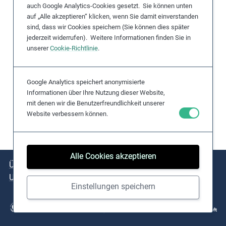
auch Google Analytics-Cookies gesetzt. Sie können unten
e
auf „Alle akzeptieren“ klicken, wenn Sie damit einverstanden
s
sind, dass wir Cookies speichern (Sie können dies später
,
jederzeit widerrufen). Weitere Informationen finden Sie in
c
unserer
Cookie-Richtlinie
.
a
s
Google Analytics speichert anonymisierte
e
Informationen über Ihre Nutzung dieser Website,
s
mit denen wir die Benutzerfreundlichkeit unserer
t
Website verbessern können.
u
d
i
Alle Cookies akzeptieren
e
Über das Projekt
Kernthemen
Praxisbeispiele
s
Umsetzungshilfen
,
Einstellungen speichern
a
n
d