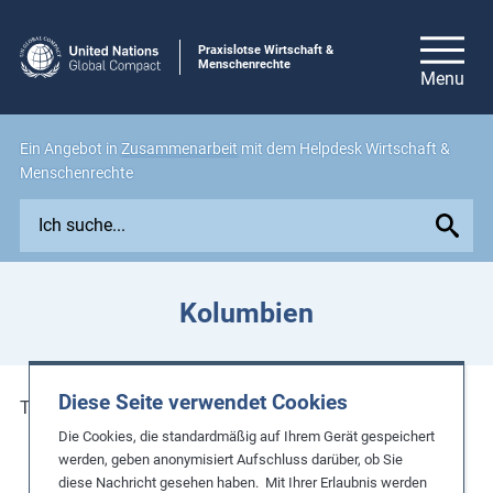
Praxislotse Wirtschaft &
Menschenrechte
Ein Angebot in
Zusammenarbeit
mit dem Helpdesk Wirtschaft &
Menschenrechte
E
x
p
l
Kolumbien
o
r
e
Diese Seite verwendet Cookies
i
There are no with the regions to display.
s
Die Cookies, die standardmäßig auf Ihrem Gerät gespeichert
s
werden, geben anonymisiert Aufschluss darüber, ob Sie
diese Nachricht gesehen haben. Mit Ihrer Erlaubnis werden
u