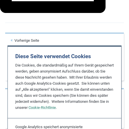
m
o
r
e
Vorherige Seite
Nine Business Practices for Improving
Diese Seite verwendet Cookies
Safety and Health Through Supply Chains
and Building a Culture of Prevention and
Die Cookies, die standardmäßig auf Ihrem Gerät gespeichert
werden, geben anonymisiert Aufschluss darüber, ob Sie
Protection
diese Nachricht gesehen haben. Mit Ihrer Erlaubnis werden
auch Google Analytics-Cookies gesetzt. Sie können unten
auf „Alle akzeptieren“ klicken, wenn Sie damit einverstanden
sind, dass wir Cookies speichern (Sie können dies später
Nächste Seite
jederzeit widerrufen). Weitere Informationen finden Sie in
Achieving the Living Wage Ambition:
unserer
Cookie-Richtlinie
.
Reference Sheet and Implementation
Guidance
Google Analytics speichert anonymisierte