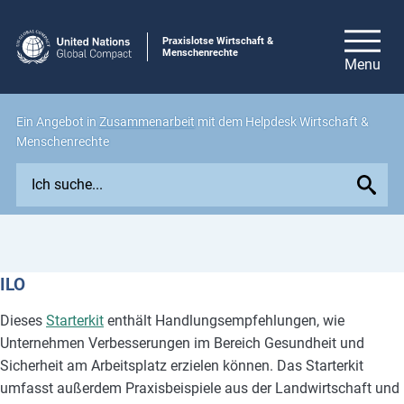
Praxislotse Wirtschaft &
Menschenrechte
Ein Angebot in
Zusammenarbeit
mit dem Helpdesk Wirtschaft &
Menschenrechte
E
x
p
l
o
ILO
r
e
Dieses
Starterkit
enthält Handlungsempfehlungen, wie
i
Unternehmen Verbesserungen im Bereich Gesundheit und
s
Sicherheit am Arbeitsplatz erzielen können. Das Starterkit
s
umfasst außerdem Praxisbeispiele aus der Landwirtschaft und
u