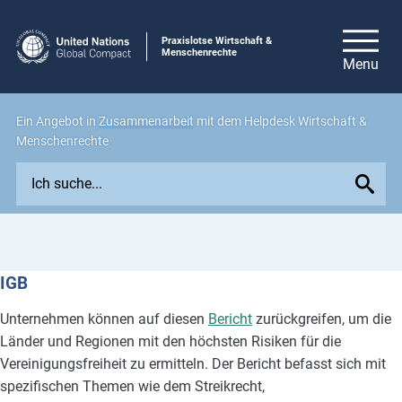
Praxislotse Wirtschaft &
Menschenrechte
Ein Angebot in
Zusammenarbeit
mit dem Helpdesk Wirtschaft &
Menschenrechte
E
x
p
l
o
IGB
r
e
Unternehmen können auf diesen
Bericht
zurückgreifen, um die
i
Länder und Regionen mit den höchsten Risiken für die
s
Vereinigungsfreiheit zu ermitteln. Der Bericht befasst sich mit
s
spezifischen Themen wie dem Streikrecht,
u