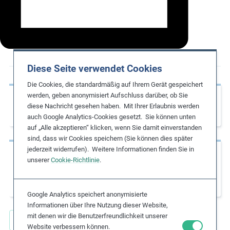
m
o
r
e
Diese Seite verwendet Cookies
Die Cookies, die standardmäßig auf Ihrem Gerät gespeichert
werden, geben anonymisiert Aufschluss darüber, ob Sie
Vorherige Seite
diese Nachricht gesehen haben. Mit Ihrer Erlaubnis werden
Freedom of Association and Development
auch Google Analytics-Cookies gesetzt. Sie können unten
auf „Alle akzeptieren“ klicken, wenn Sie damit einverstanden
sind, dass wir Cookies speichern (Sie können dies später
jederzeit widerrufen). Weitere Informationen finden Sie in
Nächste Seite
unserer
Cookie-Richtlinie
.
Freedom of Association in Company Supply
Chains
Google Analytics speichert anonymisierte
Informationen über Ihre Nutzung dieser Website,
mit denen wir die Benutzerfreundlichkeit unserer
Alle Umsetzungshilfen
Website verbessern können.