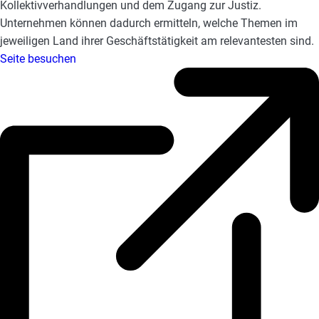
Kollektivverhandlungen und dem Zugang zur Justiz.
e
Unternehmen können dadurch ermitteln, welche Themen im
s
jeweiligen Land ihrer Geschäftstätigkeit am relevantesten sind.
,
Seite besuchen
c
a
s
e
s
t
u
d
i
e
s
,
a
n
d