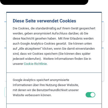
m
o
r
Diese Seite verwendet Cookies
e
Vorherige Seite
Die Cookies, die standardmäßig auf Ihrem Gerät gespeichert
werden, geben anonymisiert Aufschluss darüber, ob Sie
Base Code Guidance: Child Labour
diese Nachricht gesehen haben. Mit Ihrer Erlaubnis werden
auch Google Analytics-Cookies gesetzt. Sie können unten
auf „Alle akzeptieren“ klicken, wenn Sie damit einverstanden
sind, dass wir Cookies speichern (Sie können dies später
Nächste Seite
jederzeit widerrufen). Weitere Informationen finden Sie in
Human Trafficking and Business: Good
unserer
Cookie-Richtlinie
.
Practices to Prevent and Combat Human
Trafficking
Google Analytics speichert anonymisierte
Informationen über Ihre Nutzung dieser Website,
mit denen wir die Benutzerfreundlichkeit unserer
Alle Umsetzungshilfen
Website verbessern können.