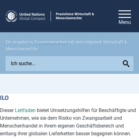
Praxislotse Wirtschaft &
Menschenrechte
Ein Angebot in
Zusammenarbeit
mit dem Helpdesk Wirtschaft &
Menschenrechte
E
x
p
l
o
ILO
r
e
Dieser
Leitfaden
bietet Umsetzungshilfen für Beschäftigte und
i
Unternehmen, wie sie dem Risiko von Zwangsarbeit und
s
Menschenhandel in ihrem eigenen Geschäftsbereich und
s
entlang ihrer globalen Lieferketten besser begegnen können.
u