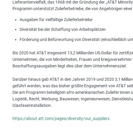
Lieferantenvielfalt, das 1968 mit der Gründung der „AT&T Minority
Programm unterstützt Zulieferbetriebe, die von Angehörigen einer 
Ausgaben für vielfältige Zulieferbetriebe
Diversität bei der Schaffung von Arbeitsplätzen
Förderung und Befürwortung von Diversität (einschließlich unte
Bis 2020 hat AT&T insgesamt 13,2 Milliarden US-Dollar für zertifiz
Unternehmen, die von Minderheiten, Frauen und kriegsversehrten
Beschaffungsausgaben liegt dies über dem Unternehmensziel.
Darüber hinaus gab AT&T in den Jahren 2019 und 2020 3,1 Milliar
geführt werden, was das bisher größte Engagement von AT&T seit d
Die am Programm beteiligten afro-amerikanischen Zuliefer:innen 
Logistik, Recht, Werbung, Bauwesen, Ingenieurwesen, Dienstleist
Glasfaserinstallation.
https://about.att.com/pages/diversity/our_suppliers