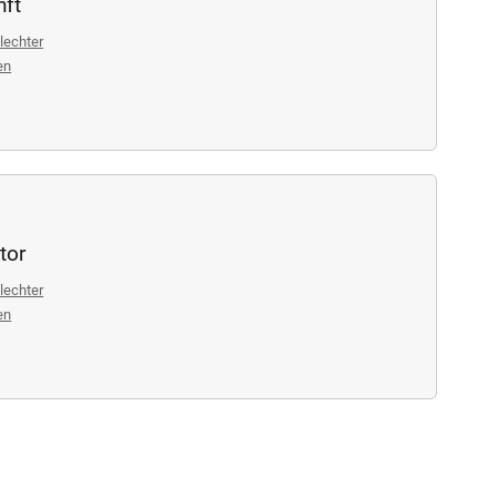
nft
lechter
en
tor
lechter
en