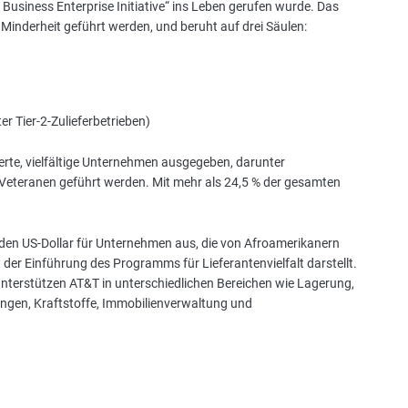
 Business Enterprise Initiative“ ins Leben gerufen wurde. Das
a
Minderheit geführt werden, und beruht auf drei Säulen:
s
e
s
t
u
r Tier-2-Zulieferbetrieben)
d
i
ierte, vielfältige Unternehmen ausgegeben, darunter
e
 Veteranen geführt werden. Mit mehr als 24,5 % der gesamten
s
,
a
den US-Dollar für Unternehmen aus, die von Afroamerikanern
n
er Einführung des Programms für Lieferantenvielfalt darstellt.
d
unterstützen AT&T in unterschiedlichen Bereichen wie Lagerung,
m
ungen, Kraftstoffe, Immobilienverwaltung und
o
r
e