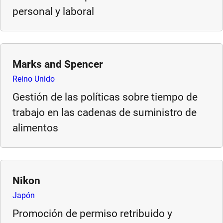
e
personal y laboral
s
,
c
a
Marks and Spencer
s
Reino Unido
e
Gestión de las políticas sobre tiempo de
s
t
trabajo en las cadenas de suministro de
u
alimentos
d
i
e
s
Nikon
,
Japón
a
n
Promoción de permiso retribuido y
d