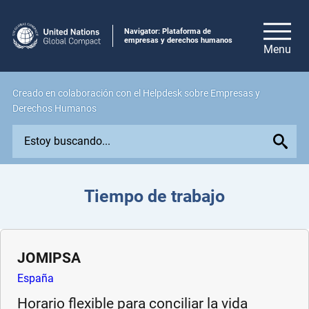
Navigator: Plataforma de
empresas y derechos humanos
Creado en colaboración con el Helpdesk sobre Empresas y
Derechos Humanos
E
x
p
l
Tiempo de trabajo
o
r
e
i
JOMIPSA
s
España
s
Horario flexible para conciliar la vida
u