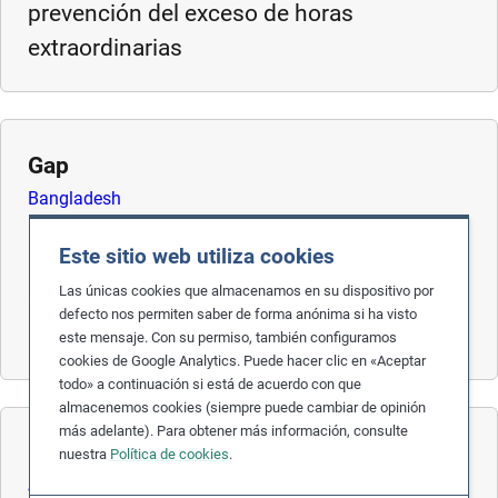
prevención del exceso de horas
m
extraordinarias
o
r
e
Gap
Bangladesh
Estados Unidos
Este sitio web utiliza cookies
Garantizar el cumplimiento de las horas
Las únicas cookies que almacenamos en su dispositivo por
extraordinarias mediante la supervisión de
defecto nos permiten saber de forma anónima si ha visto
proveedores
este mensaje. Con su permiso, también configuramos
cookies de Google Analytics. Puede hacer clic en «Aceptar
todo» a continuación si está de acuerdo con que
almacenemos cookies (siempre puede cambiar de opinión
más adelante). Para obtener más información, consulte
Panasonic
nuestra
Política de cookies
.
Japón