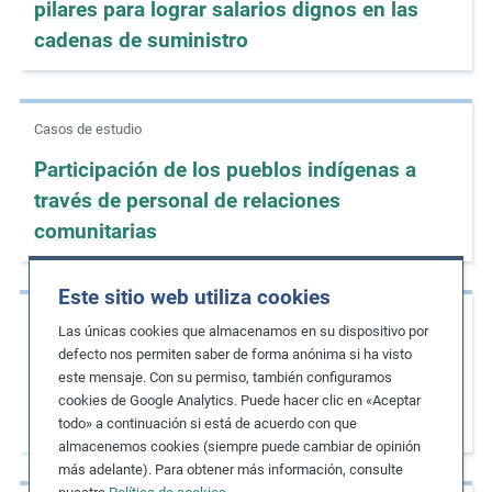
pilares para lograr salarios dignos en las
cadenas de suministro
Casos de estudio
Participación de los pueblos indígenas a
través de personal de relaciones
comunitarias
Este sitio web utiliza cookies
Casos de estudio
Las únicas cookies que almacenamos en su dispositivo por
defecto nos permiten saber de forma anónima si ha visto
Mejora de la trazabilidad de los proveedores
este mensaje. Con su permiso, también configuramos
y subcontratistas para mejorar el
cookies de Google Analytics. Puede hacer clic en «Aceptar
cumplimiento de normativas
todo» a continuación si está de acuerdo con que
almacenemos cookies (siempre puede cambiar de opinión
más adelante). Para obtener más información, consulte