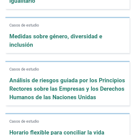
igualitario
e
s
,
Casos de estudio
c
Medidas sobre género, diversidad e
a
s
inclusión
e
s
t
Casos de estudio
u
Análisis de riesgos guiada por los Principios
d
Rectores sobre las Empresas y los Derechos
i
e
Humanos de las Naciones Unidas
s
,
a
Casos de estudio
n
Horario flexible para conciliar la vida
d