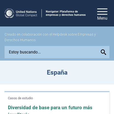
Navigator: Plataforma de
empresas y derechos humanos
Creado en colaboración con el Helpdesk sobre Empresas y
Derechos Humanos
E
x
p
l
España
o
r
e
i
Casos de estudio
s
s
Diversidad de base para un futuro más
u