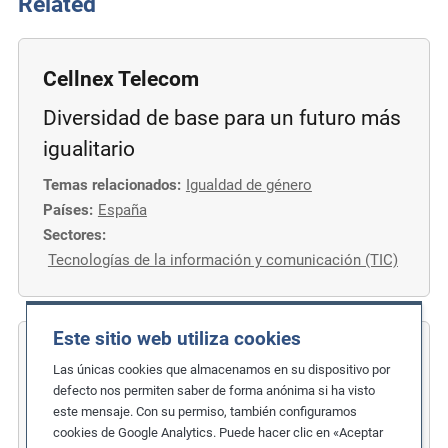
Related
Cellnex Telecom
Diversidad de base para un futuro más
igualitario
Temas relacionados:
Igualdad de género
Países:
España
Sectores:
Tecnologías de la información y comunicación (TIC)
Este sitio web utiliza cookies
COFIDES
Las únicas cookies que almacenamos en su dispositivo por
defecto nos permiten saber de forma anónima si ha visto
Medidas sobre género, diversidad e
este mensaje. Con su permiso, también configuramos
inclusión
cookies de Google Analytics. Puede hacer clic en «Aceptar