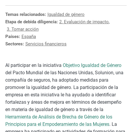
e
s
Temas relacionados:
Igualdad de género
,
Etapa de debida diligencia:
2. Evaluación de impacto
,
c
3. Tomar acción
a
Países:
España
s
Sectores:
Servicios financieros
e
s
t
Al participar en la iniciativa
Objetivo Igualdad de Género
u
del Pacto Mundial de las Naciones Unidas, Solunion, una
d
compañía de seguros, ha adoptado medidas para
i
promover la igualdad de género. La participación de la
e
empresa en esta iniciativa le ha ayudado a identificar
s
fortalezas y áreas de mejora en términos de desempeño
,
en materia de igualdad de género a través de la
a
Herramienta de Análisis de Brecha de Género de los
n
Principios para el Empoderamiento de las Mujeres
. La
d
empresa ha participado en actividades de formación para