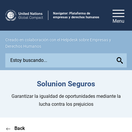
Navigator: Plataforma de
empresas y derechos humanos
Creado en colaboración con el Helpdesk sobre Empresas y
Derechos Humanos
E
x
p
l
Solunion Seguros
o
r
Garantizar la igualdad de oportunidades mediante la
e
lucha contra los prejuicios
i
s
s
Back
u