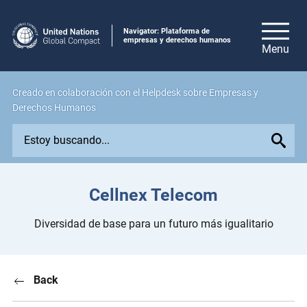
Navigator: Plataforma de
empresas y derechos humanos
Creado en colaboración con el Helpdesk sobre Empresas y
Derechos Humanos
E
x
p
l
Cellnex Telecom
o
r
Diversidad de base para un futuro más igualitario
e
i
s
Back
s
u