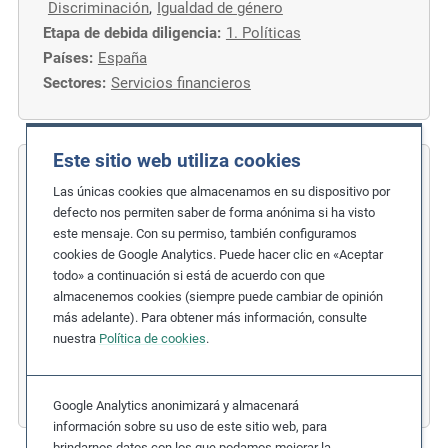
Discriminación
,
Igualdad de género
Etapa de debida diligencia:
1. Políticas
Países:
España
Sectores:
Servicios financieros
Este sitio web utiliza cookies
Brands Fashion
Las únicas cookies que almacenamos en su dispositivo por
defecto nos permiten saber de forma anónima si ha visto
Salarios dignos a lo largo de toda la
este mensaje. Con su permiso, también configuramos
cadena de suministro textil
cookies de Google Analytics. Puede hacer clic en «Aceptar
todo» a continuación si está de acuerdo con que
Temas relacionados:
Salario digno
almacenemos cookies (siempre puede cambiar de opinión
Etapa de debida diligencia:
más adelante). Para obtener más información, consulte
nuestra
Política de cookies
.
2. Evaluación de impacto
,
3. Tomar acción
Países:
Alemania
,
India
Sectores:
Moda y ropa
Google Analytics anonimizará y almacenará
información sobre su uso de este sitio web, para
brindarnos datos con los que podamos mejorar la