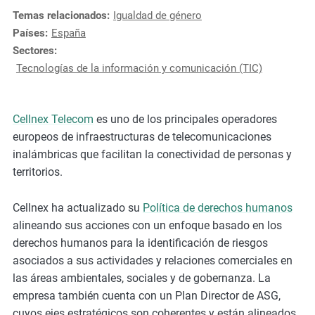
e
Temas relacionados:
Igualdad de género
s
Países:
España
,
Sectores:
c
Tecnologías de la información y comunicación (TIC)
a
s
e
Cellnex Telecom
es uno de los principales operadores
s
europeos de infraestructuras de telecomunicaciones
t
inalámbricas que facilitan la conectividad de personas y
u
territorios.
d
i
Cellnex ha actualizado su
Política de derechos humanos
e
alineando sus acciones con un enfoque basado en los
s
derechos humanos para la identificación de riesgos
,
asociados a sus actividades y relaciones comerciales en
a
las áreas ambientales, sociales y de gobernanza. La
n
empresa también cuenta con un Plan Director de ASG,
d
cuyos ejes estratégicos son coherentes y están alineados