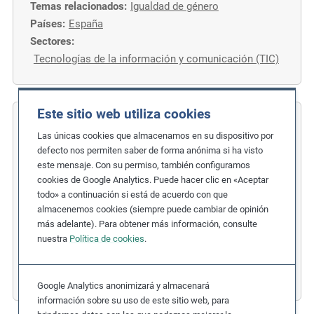
Temas relacionados:
Igualdad de género
Países:
España
Sectores:
Tecnologías de la información y comunicación (TIC)
Este sitio web utiliza cookies
COFIDES
Las únicas cookies que almacenamos en su dispositivo por
defecto nos permiten saber de forma anónima si ha visto
Medidas sobre género, diversidad e
este mensaje. Con su permiso, también configuramos
inclusión
cookies de Google Analytics. Puede hacer clic en «Aceptar
todo» a continuación si está de acuerdo con que
Temas relacionados:
almacenemos cookies (siempre puede cambiar de opinión
Discriminación
,
Igualdad de género
más adelante). Para obtener más información, consulte
nuestra
Política de cookies
.
Etapa de debida diligencia:
1. Políticas
Países:
España
Sectores:
Servicios financieros
Google Analytics anonimizará y almacenará
información sobre su uso de este sitio web, para