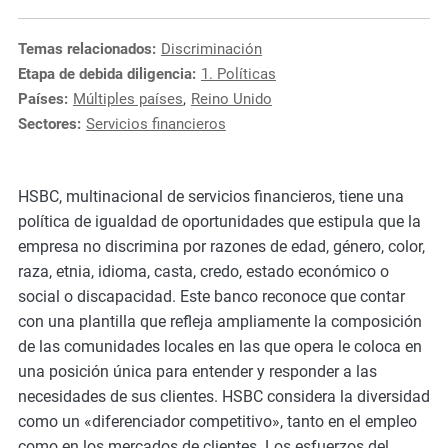
e
s
Temas relacionados:
Discriminación
,
Etapa de debida diligencia:
1. Políticas
c
Países:
Múltiples países
,
Reino Unido
a
Sectores:
Servicios financieros
s
e
s
HSBC, multinacional de servicios financieros, tiene una
t
política de igualdad de oportunidades que estipula que la
u
empresa no discrimina por razones de edad, género, color,
d
raza, etnia, idioma, casta, credo, estado económico o
i
social o discapacidad. Este banco reconoce que contar
e
con una plantilla que refleja ampliamente la composición
s
de las comunidades locales en las que opera le coloca en
,
una posición única para entender y responder a las
a
necesidades de sus clientes. HSBC considera la diversidad
n
como un «diferenciador competitivo», tanto en el empleo
d
como en los mercados de clientes. Los esfuerzos del