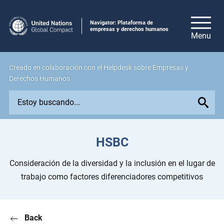
Navigator: Plataforma de
empresas y derechos humanos
Creado en colaboración con el Helpdesk sobre Empresas y
Derechos Humanos
E
x
p
l
HSBC
o
r
Consideración de la diversidad y la inclusión en el lugar de
e
trabajo como factores diferenciadores competitivos
i
s
s
Back
u