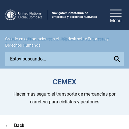
Navigator: Plataforma de
empresas y derechos humanos
Creado en colaboración con el Helpdesk sobre Empresas y
Derechos Humanos
E
x
p
l
CEMEX
o
r
Hacer más seguro el transporte de mercancías por
e
carretera para ciclistas y peatones
i
s
s
Back
u