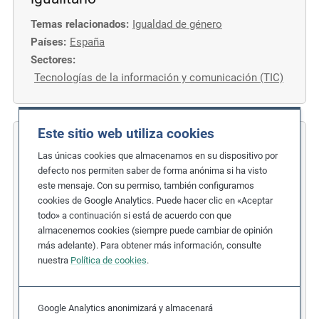
Temas relacionados:
Igualdad de género
Países:
España
Sectores:
Tecnologías de la información y comunicación (TIC)
Este sitio web utiliza cookies
COFIDES
Las únicas cookies que almacenamos en su dispositivo por
defecto nos permiten saber de forma anónima si ha visto
Medidas sobre género, diversidad e
este mensaje. Con su permiso, también configuramos
inclusión
cookies de Google Analytics. Puede hacer clic en «Aceptar
todo» a continuación si está de acuerdo con que
Temas relacionados:
almacenemos cookies (siempre puede cambiar de opinión
Discriminación
,
Igualdad de género
más adelante). Para obtener más información, consulte
nuestra
Política de cookies
.
Etapa de debida diligencia:
1. Políticas
Países:
España
Sectores:
Servicios financieros
Google Analytics anonimizará y almacenará