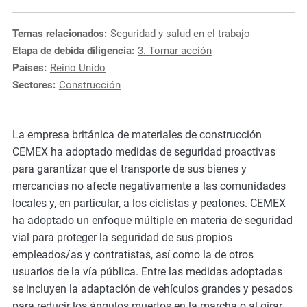
e
s
Temas relacionados:
Seguridad y salud en el trabajo
,
Etapa de debida diligencia:
3. Tomar acción
c
Países:
Reino Unido
a
Sectores:
Construcción
s
e
s
La empresa británica de materiales de construcción
t
CEMEX ha adoptado medidas de seguridad proactivas
u
para garantizar que el transporte de sus bienes y
d
mercancías no afecte negativamente a las comunidades
i
locales y, en particular, a los ciclistas y peatones. CEMEX
e
ha adoptado un enfoque múltiple en materia de seguridad
s
vial para proteger la seguridad de sus propios
,
empleados/as y contratistas, así como la de otros
a
usuarios de la vía pública. Entre las medidas adoptadas
n
se incluyen la adaptación de vehículos grandes y pesados
d
para reducir los ángulos muertos en la marcha o al girar,