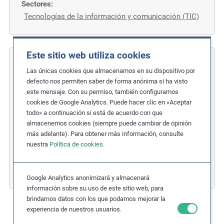
Sectores:
Tecnologías de la información y comunicación (TIC)
Este sitio web utiliza cookies
COFIDES
Las únicas cookies que almacenamos en su dispositivo por
defecto nos permiten saber de forma anónima si ha visto
Medidas sobre género, diversidad e
este mensaje. Con su permiso, también configuramos
inclusión
cookies de Google Analytics. Puede hacer clic en «Aceptar
todo» a continuación si está de acuerdo con que
Temas relacionados:
almacenemos cookies (siempre puede cambiar de opinión
Discriminación
,
Igualdad de género
más adelante). Para obtener más información, consulte
nuestra
Política de cookies
.
Etapa de debida diligencia:
1. Políticas
Países:
España
Sectores:
Servicios financieros
Google Analytics anonimizará y almacenará
información sobre su uso de este sitio web, para
brindarnos datos con los que podamos mejorar la
experiencia de nuestros usuarios.