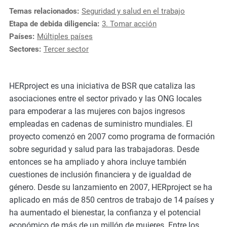
e
Temas relacionados:
Seguridad y salud en el trabajo
s
Etapa de debida diligencia:
3. Tomar acción
,
Países:
Múltiples países
c
Sectores:
Tercer sector
a
s
e
HERproject es una iniciativa de BSR que cataliza las
s
asociaciones entre el sector privado y las ONG locales
t
para empoderar a las mujeres con bajos ingresos
u
empleadas en cadenas de suministro mundiales. El
d
proyecto comenzó en 2007 como programa de formación
i
sobre seguridad y salud para las trabajadoras. Desde
e
entonces se ha ampliado y ahora incluye también
s
cuestiones de inclusión financiera y de igualdad de
,
género. Desde su lanzamiento en 2007, HERproject se ha
a
aplicado en más de 850 centros de trabajo de 14 países y
n
ha aumentado el bienestar, la confianza y el potencial
d
económico de más de un millón de mujeres. Entre los