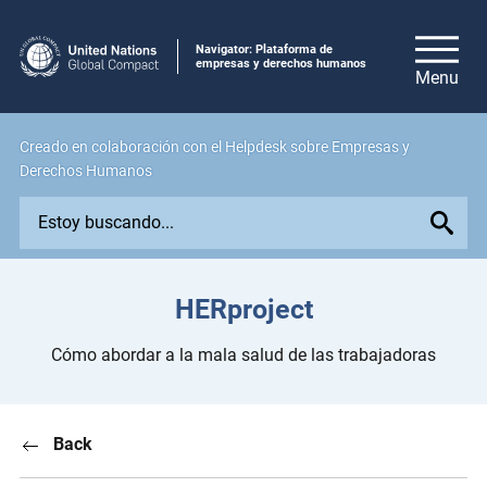
Navigator: Plataforma de
empresas y derechos humanos
Creado en colaboración con el Helpdesk sobre Empresas y
Derechos Humanos
E
x
p
l
HERproject
o
r
Cómo abordar a la mala salud de las trabajadoras
e
i
s
Back
s
u