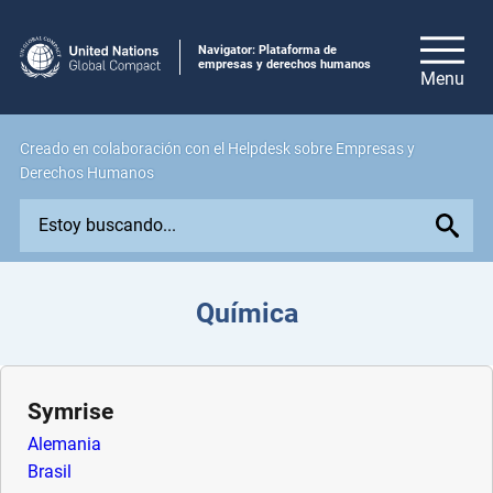
Navigator: Plataforma de
empresas y derechos humanos
Creado en colaboración con el Helpdesk sobre Empresas y
Derechos Humanos
E
x
p
l
Química
o
r
e
i
Symrise
s
Alemania
s
Brasil
u