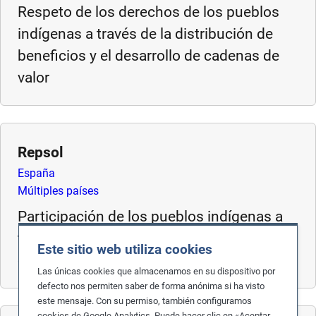
Respeto de los derechos de los pueblos
e
s
indígenas a través de la distribución de
,
beneficios y el desarrollo de cadenas de
c
valor
a
s
e
s
Repsol
t
u
España
d
Múltiples países
i
Participación de los pueblos indígenas a
e
través de personal de relaciones
s
Este sitio web utiliza cookies
comunitarias
,
Las únicas cookies que almacenamos en su dispositivo por
a
defecto nos permiten saber de forma anónima si ha visto
n
este mensaje. Con su permiso, también configuramos
d
cookies de Google Analytics. Puede hacer clic en «Aceptar