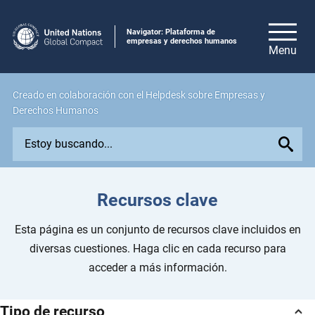
Navigator: Plataforma de
empresas y derechos humanos
Creado en colaboración con el Helpdesk sobre Empresas y
Derechos Humanos
E
x
p
l
Recursos clave
o
r
Esta página es un conjunto de recursos clave incluidos en
e
diversas cuestiones. Haga clic en cada recurso para
i
acceder a más información.
s
s
Tipo de recurso
u