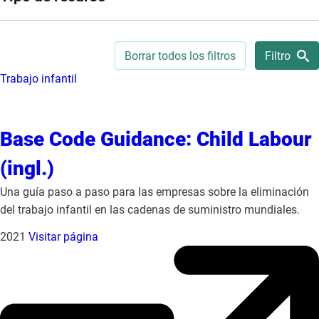
e
s
,
Borrar todos los filtros
Filtro
c
Trabajo infantil
a
s
e
Base Code Guidance: Child Labour
s
t
(ingl.)
u
d
Una guía paso a paso para las empresas sobre la eliminación
i
del trabajo infantil en las cadenas de suministro mundiales.
e
2021
Visitar página
s
,
a
n
d