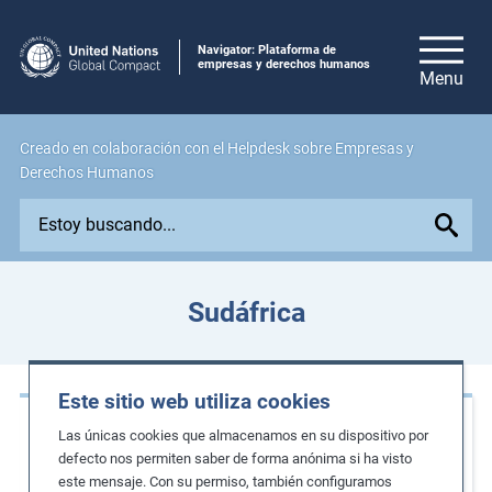
Navigator: Plataforma de
empresas y derechos humanos
Creado en colaboración con el Helpdesk sobre Empresas y
Derechos Humanos
E
x
p
l
Sudáfrica
o
r
e
Este sitio web utiliza cookies
i
Casos de estudio
s
Las únicas cookies que almacenamos en su dispositivo por
s
defecto nos permiten saber de forma anónima si ha visto
Empoderamiento y educación de niñas y
este mensaje. Con su permiso, también configuramos
u