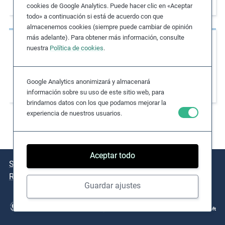
mujeres a través de la tecnología
cookies de Google Analytics. Puede hacer clic en «Aceptar
e
todo» a continuación si está de acuerdo con que
s
almacenemos cookies (siempre puede cambiar de opinión
,
más adelante). Para obtener más información, consulte
Casos de estudio
c
nuestra
Política de cookies
.
Utilización de indicadores prospectivos para
a
s
controlar proactivamente los riesgos para la
Google Analytics anonimizará y almacenará
e
salud y la seguridad en la minería
información sobre su uso de este sitio web, para
s
brindarnos datos con los que podamos mejorar la
t
experiencia de nuestros usuarios.
u
d
i
Aceptar todo
e
Sobre el Navigator
Cuestiones clave
Casos de estudio
s
Recursos clave
,
Guardar ajustes
a
n
d