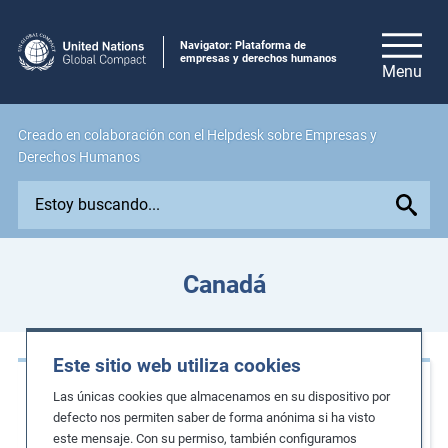
Navigator: Plataforma de
empresas y derechos humanos
Creado en colaboración con el Helpdesk sobre Empresas y
Derechos Humanos
E
x
p
l
Canadá
o
r
e
Este sitio web utiliza cookies
i
Casos de estudio
s
Las únicas cookies que almacenamos en su dispositivo por
s
defecto nos permiten saber de forma anónima si ha visto
Proporcionar a las comunidades indígenas
este mensaje. Con su permiso, también configuramos
u