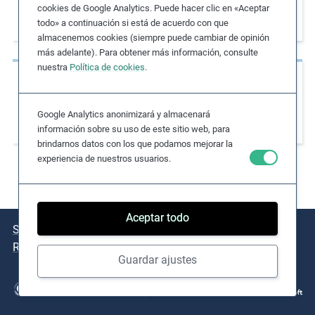
el capital financiero para impulsar el
cookies de Google Analytics. Puede hacer clic en «Aceptar
e
crecimiento de las empresas locales
todo» a continuación si está de acuerdo con que
s
almacenemos cookies (siempre puede cambiar de opinión
,
más adelante). Para obtener más información, consulte
c
nuestra
Política de cookies
.
Casos de estudio
a
s
Firma de un Acuerdo de Oportunidades con
Google Analytics anonimizará y almacenará
e
tres Naciones Originarias de Canadá
información sobre su uso de este sitio web, para
s
brindarnos datos con los que podamos mejorar la
t
experiencia de nuestros usuarios.
u
d
i
Aceptar todo
e
Sobre el Navigator
Cuestiones clave
Casos de estudio
s
Recursos clave
,
Guardar ajustes
a
n
d