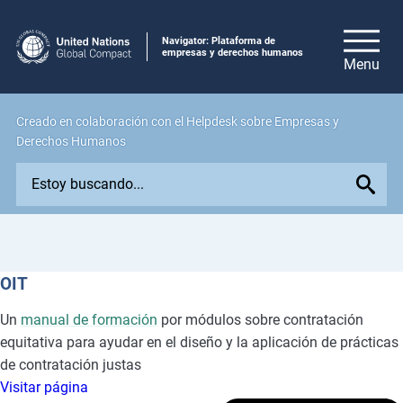
Navigator: Plataforma de
empresas y derechos humanos
Creado en colaboración con el Helpdesk sobre Empresas y
Derechos Humanos
E
x
p
l
o
OIT
r
e
Un
manual de formación
por módulos sobre contratación
i
equitativa para ayudar en el diseño y la aplicación de prácticas
s
de contratación justas
s
Visitar página
u