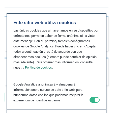
m
o
r
Este sitio web utiliza cookies
Página previa
e
Empowering Women at Work: Company
Las únicas cookies que almacenamos en su dispositivo por
defecto nos permiten saber de forma anónima si ha visto
Policies and Practices for Gender Equality
este mensaje. Con su permiso, también configuramos
(ingl.)
cookies de Google Analytics. Puede hacer clic en «Aceptar
todo» a continuación si está de acuerdo con que
almacenemos cookies (siempre puede cambiar de opinión
más adelante). Para obtener más información, consulte
Siguiente página
nuestra
Política de cookies
.
Migration with Dignity: A Guide to
Implementing the Dhaka Principles (ingl.)
Google Analytics anonimizará y almacenará
información sobre su uso de este sitio web, para
brindarnos datos con los que podamos mejorar la
Volver Recursos clave
experiencia de nuestros usuarios.