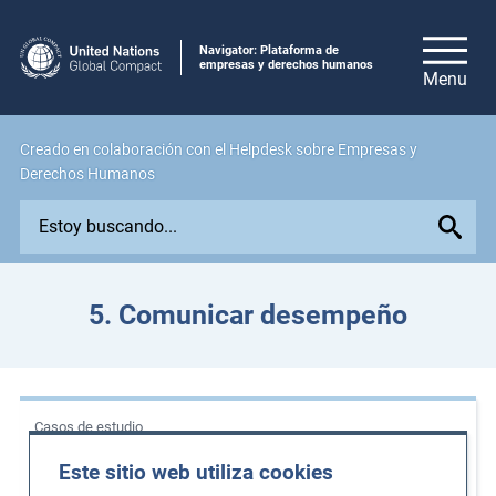
Navigator: Plataforma de
empresas y derechos humanos
Creado en colaboración con el Helpdesk sobre Empresas y
Derechos Humanos
E
x
p
l
5. Comunicar desempeño
o
r
e
i
Casos de estudio
s
s
Apoyo a las mujeres agricultoras en
Este sitio web utiliza cookies
u