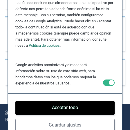
prácticas agrícolas sostenibles
Las únicas cookies que almacenamos en su dispositivo por
e
defecto nos permiten saber de forma anónima si ha visto
s
este mensaje. Con su permiso, también configuramos
,
cookies de Google Analytics. Puede hacer clic en «Aceptar
Casos de estudio
c
todo» a continuación si está de acuerdo con que
almacenemos cookies (siempre puede cambiar de opinión
Aplicación de planes de acción para apoyar
a
más adelante). Para obtener más información, consulte
s
el abastecimiento responsable
nuestra
Política de cookies
.
e
s
t
Google Analytics anonimizará y almacenará
Casos de estudio
u
información sobre su uso de este sitio web, para
Programa de salud y bienestar
brindarnos datos con los que podamos mejorar la
d
experiencia de nuestros usuarios.
i
e
s
,
Aceptar todo
Sobre el Navigator
Cuestiones clave
Casos de estudio
a
Recursos clave
n
Guardar ajustes
d