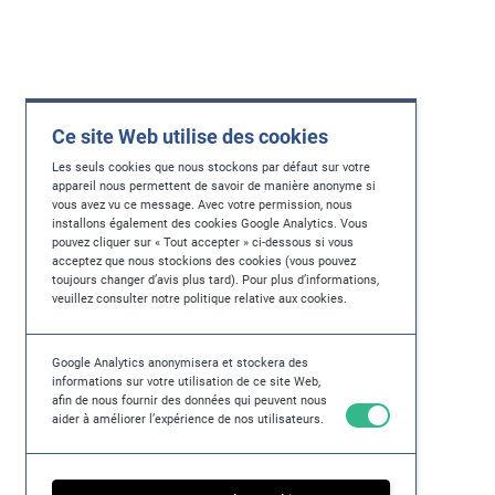
c
a
s
e
s
Ce site Web utilise des cookies
t
u
Les seuls cookies que nous stockons par défaut sur votre
d
appareil nous permettent de savoir de manière anonyme si
vous avez vu ce message. Avec votre permission, nous
i
installons également des cookies Google Analytics. Vous
e
pouvez cliquer sur « Tout accepter » ci-dessous si vous
s
acceptez que nous stockions des cookies (vous pouvez
toujours changer d’avis plus tard). Pour plus d’informations,
,
veuillez consulter notre politique relative aux cookies.
a
n
d
Google Analytics anonymisera et stockera des
m
informations sur votre utilisation de ce site Web,
afin de nous fournir des données qui peuvent nous
o
aider à améliorer l’expérience de nos utilisateurs.
r
e