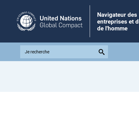
Navigateur des
entreprises et d
de l'homme
E
x
p
l
o
r
e
i
s
s
u
e
s
,