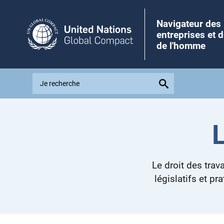
Navigateur des
entreprises et d
de l'homme
E
x
p
l
o
L
r
e
i
Le droit des trav
s
s
législatifs et pr
u
e
s
,