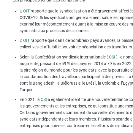
L’
OIT
rapporte que la syndicalisation a été gravement affectée
COVID-19. Si les syndicats ont généralement salué les répons
exprimé leur mécontentement quant à la mise en œuvre des mé
syndicats aux processus décisionnels.
L’
OIT
rapporte que dans de nombreux pays avancés, la baisse 
collectives et affaibli le pouvoir de négociation des travailleurs
Selon la Confédération syndicale internationale (
CSI
), le nom
augmenté, passant de 59 % des pays en 2014 à 79 % en 2022. E
la pire région du monde pour les syndicats, avec la poursuite
la condamnation des travailleurs participant à des grèves. La C
sont le Bangladesh, la Biélorussie, le Brésil, la Colombie, l’Égyp
Turquie.
En 2021, la
CSI
a également identifié une nouvelle tendance con
les gouvernements et les entreprises, ce qui constitue une men
Certains gouvernements continuent de surveiller d’éminents dir
syndicats indépendants et leurs membres. Plusieurs scandales 
entreprises pour suivre et contrecarrer les efforts de syndicalis