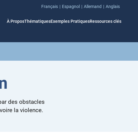
Français
Espagnol
Allemand
Anglais
À Propos
Thématiques
Exemples Pratiques
Ressources clés
on
 par des obstacles
voire la violence.