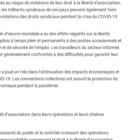
 au risque de violations de leur droit à la liberté d’association,
re, les militants syndicaux de ces pays peuvent également faire
 violations des droits syndicaux pendant la crise du COVID-19
in-d’œuvre mondiale a eu des effets négatifs sur la liberté
mplois à temps plein et permanents à des postes occasionnels et
t de sécurité de l’emploi. Les travailleurs du secteur informel,
ont généralement confrontés à des difficultés pour garantir leur
ve a joué un rôle dans l’atténuation des impacts économiques et
VID-19. Les conventions collectives ont assuré la protection de
économique pendant la pandémie .
rté d’association dans leurs opérations et leurs chaînes
roissante du public et le contrôle croissant des opérations
esponsabilités concernant le droit à la liberté d’association