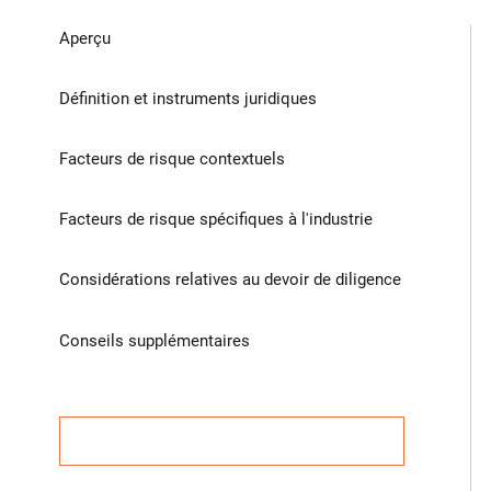
c
Aperçu
a
s
e
Définition et instruments juridiques
s
t
Facteurs de risque contextuels
u
d
i
Facteurs de risque spécifiques à l'industrie
e
s
Considérations relatives au devoir de diligence
,
a
n
Conseils supplémentaires
d
m
o
r
e